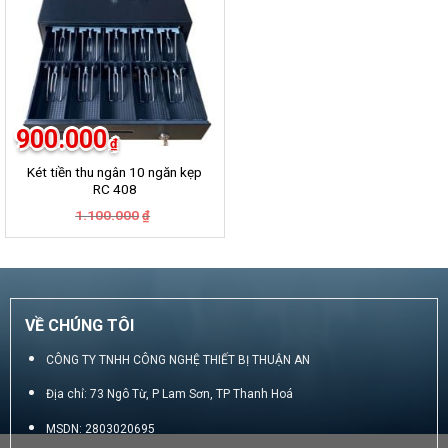
900.000
₫
Két tiền thu ngân 10 ngăn kẹp
RC 408
Giá
Giá
1.100.000
₫
gốc
hiện
là:
tại
1.100.000₫.
là:
900.000₫.
VỀ CHÚNG TÔI
CÔNG TY TNHH CÔNG NGHỆ THIẾT BỊ THUẬN AN
Địa chỉ: 73 Ngô Từ, P Lam Sơn, TP Thanh Hoá
MSDN: 2803020695