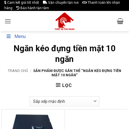
Skip
Cam kết giá tốt nhất
Vận chuyển tận nơi
Thanh toán khi nhận
hàng
Bảo hành tận tâm
to
content
Menu
Ngăn kéo đựng tiền mặt 10
ngăn
TRANG CHỦ
/
SẢN PHẨM ĐƯỢC GẮN THẺ “NGĂN KÉO ĐỰNG TIỀN
MẶT 10 NGĂN”
LỌC
-18%