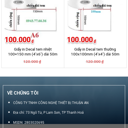
100.000
100.000
₫
₫
Giấy in Decal tem nhiệt
Giấy in Decal tem thường
100×150 mm (4’x6′) dài 50m
100x100mm (4’x4′) dài 50m
Giá
Giá
Giá
Giá
120.000
120.000
₫
₫
gốc
hiện
gốc
hiện
là:
tại
là:
tại
120.000₫.
là:
120.000₫.
là:
100.000₫.
100.000₫.
VỀ CHÚNG TÔI
CÔNG TY TNHH CÔNG NGHỆ THIẾT BỊ THUẬN AN
Địa chỉ: 73 Ngô Từ, P Lam Sơn, TP Thanh Hoá
MSDN: 2803020695