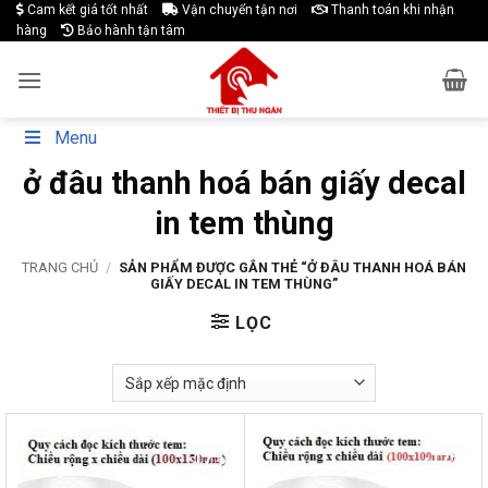
Skip
Cam kết giá tốt nhất
Vận chuyển tận nơi
Thanh toán khi nhận
hàng
Bảo hành tận tâm
to
content
Menu
ở đâu thanh hoá bán giấy decal
in tem thùng
TRANG CHỦ
/
SẢN PHẨM ĐƯỢC GẮN THẺ “Ở ĐÂU THANH HOÁ BÁN
GIẤY DECAL IN TEM THÙNG”
LỌC
-17%
-17%