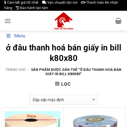
Skip
Cam kết giá tốt nhất
Vận chuyển tận nơi
Thanh toán khi nhận
hàng
Bảo hành tận tâm
to
content
Menu
ở đâu thanh hoá bán giấy in bill
k80x80
TRANG CHỦ
/
SẢN PHẨM ĐƯỢC GẮN THẺ “Ở ĐÂU THANH HOÁ BÁN
GIẤY IN BILL K80X80”
LỌC
-17%
-13%