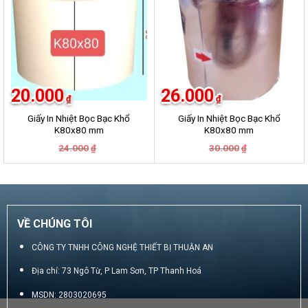
20.000
26.000
₫
₫
Giấy In Nhiệt Bọc Bạc Khổ
Giấy In Nhiệt Bọc Bạc Khổ
K80x80 mm
K80x80 mm
Giá
Giá
Giá
Giá
24.000
30.000
₫
₫
gốc
hiện
gốc
hiện
là:
tại
là:
tại
24.000₫.
là:
30.000₫.
là:
20.000₫.
26.000₫.
VỀ CHÚNG TÔI
CÔNG TY TNHH CÔNG NGHỆ THIẾT BỊ THUẬN AN
Địa chỉ: 73 Ngô Từ, P Lam Sơn, TP Thanh Hoá
MSDN: 2803020695