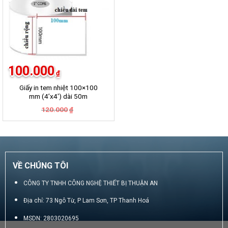
100.000
₫
Giấy in tem nhiệt 100×100
mm (4’x4′) dài 50m
Giá
Giá
120.000
₫
gốc
hiện
là:
tại
120.000₫.
là:
100.000₫.
VỀ CHÚNG TÔI
CÔNG TY TNHH CÔNG NGHỆ THIẾT BỊ THUẬN AN
Địa chỉ: 73 Ngô Từ, P Lam Sơn, TP Thanh Hoá
MSDN: 2803020695