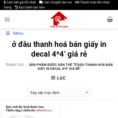
Skip
Cam kết giá tốt nhất
Vận chuyển tận nơi
Thanh toán khi nhận
hàng
Bảo hành tận tâm
to
content
Menu
ở đâu thanh hoá bán giấy in
decal 4*4’ giá rẻ
TRANG CHỦ
/
SẢN PHẨM ĐƯỢC GẮN THẺ “Ở ĐÂU THANH HOÁ BÁN
GIẤY IN DECAL 4*4’ GIÁ RẺ”
LỌC
-17%