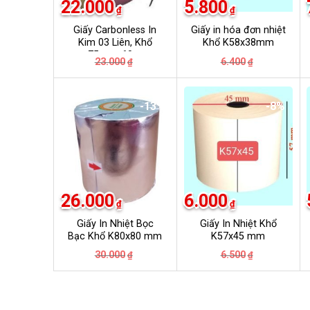
22.000
5.800
₫
₫
Giấy Carbonless In
Giấy in hóa đơn nhiệt
Kim 03 Liên, Khổ
Khổ K58x38mm
75mm, 60m
Giá
Giá
Giá
Giá
23.000
6.400
₫
₫
gốc
hiện
gốc
hiện
là:
tại
là:
tại
23.000₫.
là:
6.400₫.
là:
22.000₫.
5.800₫.
-13%
-8%
26.000
6.000
₫
₫
Giấy In Nhiệt Bọc
Giấy In Nhiệt Khổ
Bạc Khổ K80x80 mm
K57x45 mm
Giá
Giá
Giá
Giá
30.000
6.500
₫
₫
gốc
hiện
gốc
hiện
là:
tại
là:
tại
30.000₫.
là:
6.500₫.
là:
26.000₫.
6.000₫.