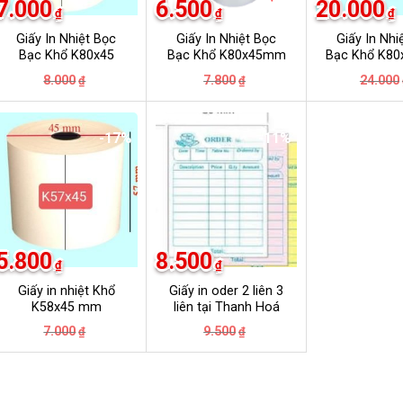
7.000
6.500
20.000
₫
₫
₫
Giấy In Nhiệt Bọc
Giấy In Nhiệt Bọc
Giấy In Nhi
Bạc Khổ K80x45
Bạc Khổ K80x45mm
Bạc Khổ K8
Giá
Giá
Giá
Giá
8.000
7.800
24.000
₫
₫
gốc
hiện
gốc
hiện
là:
tại
là:
tại
8.000₫.
là:
7.800₫.
là:
7.000₫.
6.500₫.
-17%
-11%
5.800
8.500
₫
₫
Giấy in nhiệt Khổ
Giấy in oder 2 liên 3
K58x45 mm
liên tại Thanh Hoá
Giá
Giá
Giá
Giá
7.000
9.500
₫
₫
gốc
hiện
gốc
hiện
là:
tại
là:
tại
7.000₫.
là:
9.500₫.
là:
5.800₫.
8.500₫.