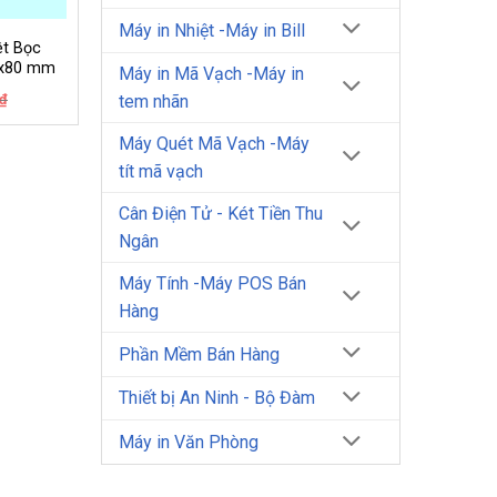
Máy in Nhiệt -Máy in Bill
ệt Bọc
0x80 mm
Máy in Mã Vạch -Máy in
Giá
Giá
₫
tem nhãn
gốc
hiện
là:
tại
Máy Quét Mã Vạch -Máy
24.000₫.
là:
20.000₫.
tít mã vạch
Cân Điện Tử - Két Tiền Thu
Ngân
Máy Tính -Máy POS Bán
Hàng
Phần Mềm Bán Hàng
Thiết bị An Ninh - Bộ Đàm
Máy in Văn Phòng