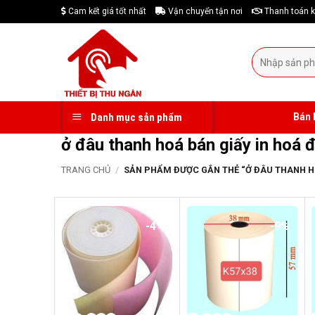
Skip
Cam kết giá tốt nhất
Vận chuyển tận nơi
Thanh toán k
to
content
Tìm
kiếm:
Bán 
Danh mục sản phẩm
ở đâu thanh hoá bán giấy in hoá đ
TRANG CHỦ
/
SẢN PHẨM ĐƯỢC GẮN THẺ “Ở ĐÂU THANH HO
-4%
-9%