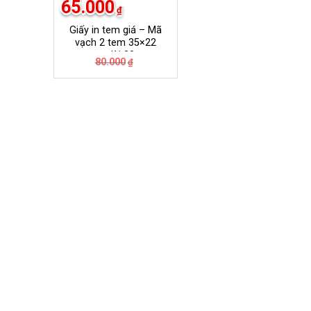
65.000
₫
Giấy in tem giá – Mã
vạch 2 tem 35×22
mm dài 30m
Giá
Giá
80.000
₫
gốc
hiện
là:
tại
80.000₫.
là:
65.000₫.