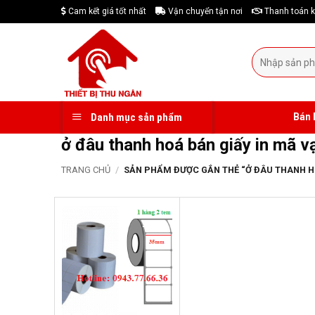
Skip
Cam kết giá tốt nhất
Vận chuyển tận nơi
Thanh toán k
to
content
Tìm
kiếm:
Bán 
Danh mục sản phẩm
ở đâu thanh hoá bán giấy in mã v
TRANG CHỦ
/
SẢN PHẨM ĐƯỢC GẮN THẺ “Ở ĐÂU THANH HOÁ
-19%