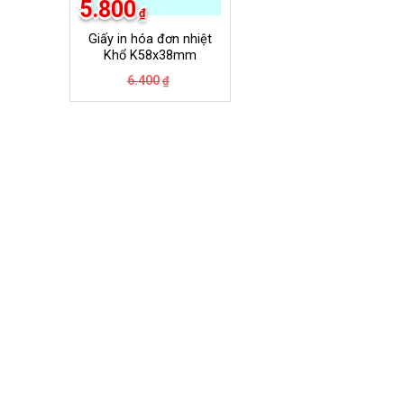
5.800
₫
Giấy in hóa đơn nhiệt
Khổ K58x38mm
Giá
Giá
6.400
₫
gốc
hiện
là:
tại
6.400₫.
là:
5.800₫.