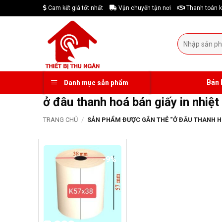
Skip
Cam kết giá tốt nhất
Vận chuyển tận nơi
Thanh toán k
to
content
Tìm
kiếm:
Bán 
Danh mục sản phẩm
ở đâu thanh hoá bán giấy in nhiệt
TRANG CHỦ
/
SẢN PHẨM ĐƯỢC GẮN THẺ “Ở ĐÂU THANH HOÁ
-9%