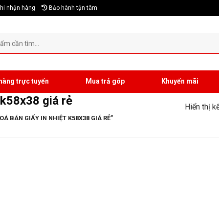
hi nhận hàng
Bảo hành tận tâm
hàng trực tuyến
Mua trả góp
Khuyến mãi
 k58x38 giá rẻ
Hiển thị k
 BÁN GIẤY IN NHIỆT K58X38 GIÁ RẺ”