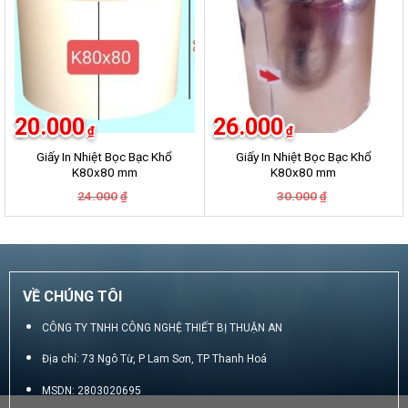
20.000
26.000
₫
₫
Giấy In Nhiệt Bọc Bạc Khổ
Giấy In Nhiệt Bọc Bạc Khổ
K80x80 mm
K80x80 mm
Giá
Giá
Giá
Giá
24.000
30.000
₫
₫
gốc
hiện
gốc
hiện
là:
tại
là:
tại
24.000₫.
là:
30.000₫.
là:
20.000₫.
26.000₫.
VỀ CHÚNG TÔI
CÔNG TY TNHH CÔNG NGHỆ THIẾT BỊ THUẬN AN
Địa chỉ: 73 Ngô Từ, P Lam Sơn, TP Thanh Hoá
MSDN: 2803020695