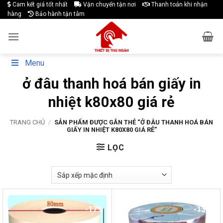
Skip
Cam kết giá tốt nhất
Vận chuyển tận nơi
Thanh toán khi nhận
hàng
Bảo hành tận tâm
to
content
Menu
ở đâu thanh hoá bán giấy in
nhiệt k80x80 giá rẻ
TRANG CHỦ
/
SẢN PHẨM ĐƯỢC GẮN THẺ “Ở ĐÂU THANH HOÁ BÁN
GIẤY IN NHIỆT K80X80 GIÁ RẺ”
LỌC
-17%
-13%