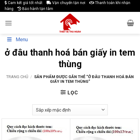
Skip
Cam kết giá tốt nhất
Vận chuyển tận nơi
Thanh toán khi nhận
hàng
Bảo hành tận tâm
to
content
Menu
ở đâu thanh hoá bán giấy in tem
thùng
TRANG CHỦ
/
SẢN PHẨM ĐƯỢC GẮN THẺ “Ở ĐÂU THANH HOÁ BÁN
GIẤY IN TEM THÙNG”
LỌC
-17%
-17%