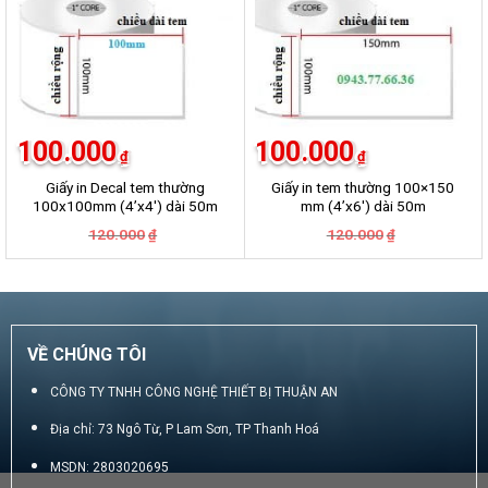
100.000
100.000
₫
₫
Giấy in Decal tem thường
Giấy in tem thường 100×150
100x100mm (4’x4′) dài 50m
mm (4’x6′) dài 50m
Giá
Giá
Giá
Giá
120.000
120.000
₫
₫
gốc
hiện
gốc
hiện
là:
tại
là:
tại
120.000₫.
là:
120.000₫.
là:
100.000₫.
100.000₫.
VỀ CHÚNG TÔI
CÔNG TY TNHH CÔNG NGHỆ THIẾT BỊ THUẬN AN
Địa chỉ: 73 Ngô Từ, P Lam Sơn, TP Thanh Hoá
MSDN: 2803020695