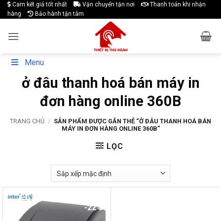
Skip
Cam kết giá tốt nhất
Vận chuyển tận nơi
Thanh toán khi nhận
hàng
Bảo hành tận tâm
to
content
Menu
ở đâu thanh hoá bán máy in
đơn hàng online 360B
TRANG CHỦ
/
SẢN PHẨM ĐƯỢC GẮN THẺ “Ở ĐÂU THANH HOÁ BÁN
MÁY IN ĐƠN HÀNG ONLINE 360B”
LỌC
-22%