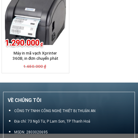
1.290.000
₫
Máy in mã vạch Xprinter
360B, in đơn chuyển phát
GHN, GHTK, Viettel Post,
Giá
Giá
1.650.000
₫
VNpost, Best, J&T
gốc
hiện
là:
tại
1.650.000₫.
là:
1.290.000₫.
VỀ CHÚNG TÔI
CÔNG TY TNHH CÔNG NGHỆ THIẾT BỊ THUẬN AN
Địa chỉ: 73 Ngô Từ, P Lam Sơn, TP Thanh Hoá
MSDN: 2803020695