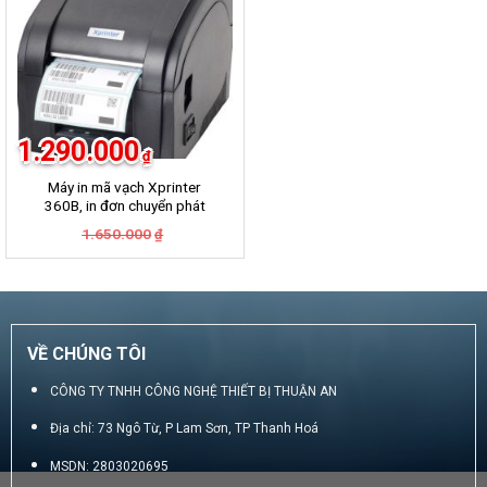
1.290.000
₫
Máy in mã vạch Xprinter
360B, in đơn chuyển phát
GHN, GHTK, Viettel Post,
Giá
Giá
1.650.000
₫
VNpost, Best, J&T
gốc
hiện
là:
tại
1.650.000₫.
là:
1.290.000₫.
VỀ CHÚNG TÔI
CÔNG TY TNHH CÔNG NGHỆ THIẾT BỊ THUẬN AN
Địa chỉ: 73 Ngô Từ, P Lam Sơn, TP Thanh Hoá
MSDN: 2803020695