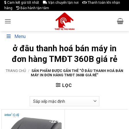
Skip
Cam kết giá tốt nhất
Vận chuyển tận nơi
Thanh toán khi nhận
hàng
Bảo hành tận tâm
to
content
Menu
ở đâu thanh hoá bán máy in
đơn hàng TMĐT 360B giá rẻ
TRANG CHỦ
/
SẢN PHẨM ĐƯỢC GẮN THẺ “Ở ĐÂU THANH HOÁ BÁN
MÁY IN ĐƠN HÀNG TMĐT 360B GIÁ RẺ”
LỌC
-22%