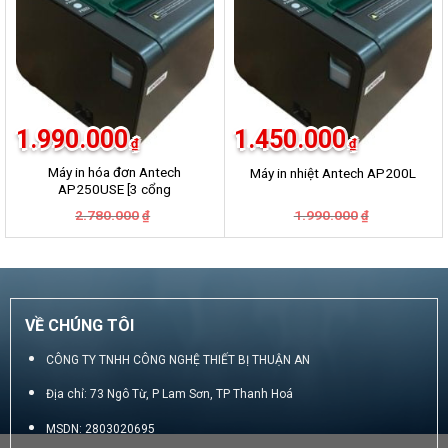
1.990.000
1.450.000
₫
₫
Máy in hóa đơn Antech
Máy in nhiệt Antech AP200L
AP250USE [3 cổng
USB+LAN+COM]
Giá
Giá
Giá
Giá
2.780.000
1.990.000
₫
₫
gốc
hiện
gốc
hiện
là:
tại
là:
tại
2.780.000₫.
là:
1.990.000₫.
là:
1.990.000₫.
1.450.000₫.
VỀ CHÚNG TÔI
CÔNG TY TNHH CÔNG NGHỆ THIẾT BỊ THUẬN AN
Địa chỉ: 73 Ngô Từ, P Lam Sơn, TP Thanh Hoá
MSDN: 2803020695