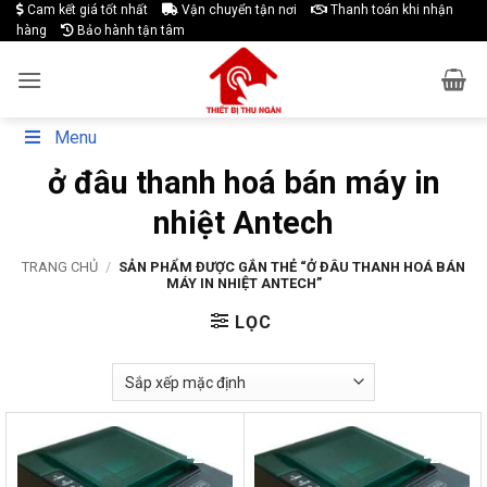
Skip
Cam kết giá tốt nhất
Vận chuyển tận nơi
Thanh toán khi nhận
hàng
Bảo hành tận tâm
to
content
Menu
ở đâu thanh hoá bán máy in
nhiệt Antech
TRANG CHỦ
/
SẢN PHẨM ĐƯỢC GẮN THẺ “Ở ĐÂU THANH HOÁ BÁN
MÁY IN NHIỆT ANTECH”
LỌC
-28%
-27%