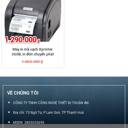
1.290.000
₫
Máy in mã vạch Xprinter
360B, in đơn chuyển phát
GHN, GHTK, Viettel Post,
Giá
Giá
1.650.000
₫
VNpost, Best, J&T
gốc
hiện
là:
tại
1.650.000₫.
là:
1.290.000₫.
VỀ CHÚNG TÔI
CÔNG TY TNHH CÔNG NGHỆ THIẾT BỊ THUẬN AN
Địa chỉ: 73 Ngô Từ, P Lam Sơn, TP Thanh Hoá
MSDN: 2803020695