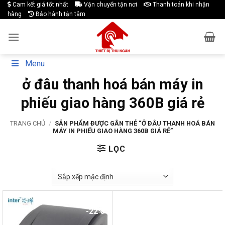
Skip
Cam kết giá tốt nhất
Vận chuyển tận nơi
Thanh toán khi nhận
hàng
Bảo hành tận tâm
to
content
Menu
ở đâu thanh hoá bán máy in
phiếu giao hàng 360B giá rẻ
TRANG CHỦ
/
SẢN PHẨM ĐƯỢC GẮN THẺ “Ở ĐÂU THANH HOÁ BÁN
MÁY IN PHIẾU GIAO HÀNG 360B GIÁ RẺ”
LỌC
-22%