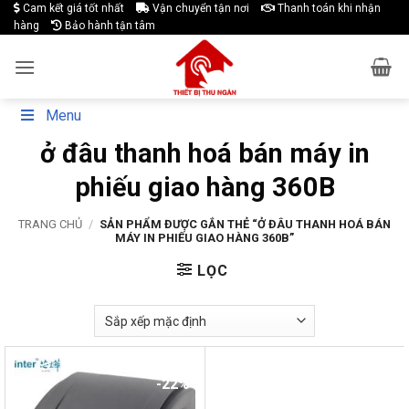
Skip
Cam kết giá tốt nhất
Vận chuyển tận nơi
Thanh toán khi nhận
hàng
Bảo hành tận tâm
to
content
Menu
ở đâu thanh hoá bán máy in
phiếu giao hàng 360B
TRANG CHỦ
/
SẢN PHẨM ĐƯỢC GẮN THẺ “Ở ĐÂU THANH HOÁ BÁN
MÁY IN PHIẾU GIAO HÀNG 360B”
LỌC
-22%