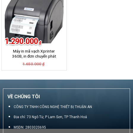
1.290.000
₫
Máy in mã vạch Xprinter
360B, in đơn chuyển phát
GHN, GHTK, Viettel Post,
Giá
Giá
1.650.000
₫
VNpost, Best, J&T
gốc
hiện
là:
tại
1.650.000₫.
là:
1.290.000₫.
VỀ CHÚNG TÔI
CÔNG TY TNHH CÔNG NGHỆ THIẾT BỊ THUẬN AN
Địa chỉ: 73 Ngô Từ, P Lam Sơn, TP Thanh Hoá
MSDN: 2803020695