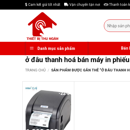
Skip
Cam kết giá tốt nhất
Vận chuyển tận nơi
Thanh toán k
to
content
Tìm
kiếm:
Bán 
Danh mục sản phẩm
ở đâu thanh hoá bán máy in phiếu
TRANG CHỦ
/
SẢN PHẨM ĐƯỢC GẮN THẺ “Ở ĐÂU THANH HOÁ
-22%