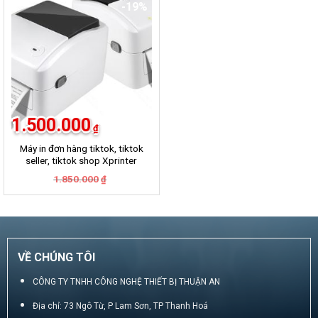
-19%
1.500.000
₫
Máy in đơn hàng tiktok, tiktok
seller, tiktok shop Xprinter
420B
Giá
Giá
1.850.000
₫
gốc
hiện
là:
tại
1.850.000₫.
là:
1.500.000₫.
VỀ CHÚNG TÔI
CÔNG TY TNHH CÔNG NGHỆ THIẾT BỊ THUẬN AN
Địa chỉ: 73 Ngô Từ, P Lam Sơn, TP Thanh Hoá