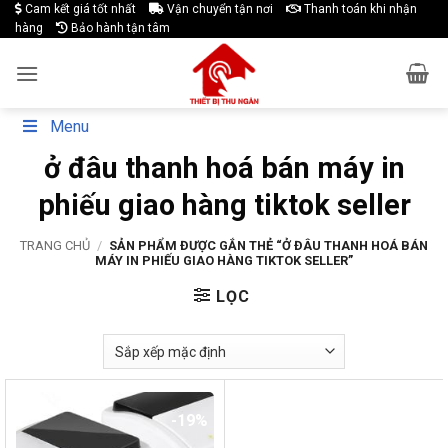
Skip
Cam kết giá tốt nhất
Vận chuyển tận nơi
Thanh toán khi nhận
hàng
Bảo hành tận tâm
to
content
Menu
ở đâu thanh hoá bán máy in
phiếu giao hàng tiktok seller
TRANG CHỦ
/
SẢN PHẨM ĐƯỢC GẮN THẺ “Ở ĐÂU THANH HOÁ BÁN
MÁY IN PHIẾU GIAO HÀNG TIKTOK SELLER”
LỌC
-19%