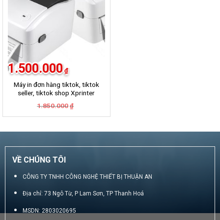
1.500.000
₫
Máy in đơn hàng tiktok, tiktok
seller, tiktok shop Xprinter
420B
Giá
Giá
1.850.000
₫
gốc
hiện
là:
tại
1.850.000₫.
là:
1.500.000₫.
VỀ CHÚNG TÔI
CÔNG TY TNHH CÔNG NGHỆ THIẾT BỊ THUẬN AN
Địa chỉ: 73 Ngô Từ, P Lam Sơn, TP Thanh Hoá
MSDN: 2803020695