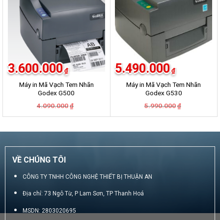
3.600.000
5.490.000
₫
₫
Máy in Mã Vạch Tem Nhãn
Máy in Mã Vạch Tem Nhãn
Godex G500
Godex G530
Giá
Giá
Giá
Giá
4.090.000
5.990.000
₫
₫
gốc
hiện
gốc
hiện
là:
tại
là:
tại
4.090.000₫.
là:
5.990.000₫.
là:
3.600.000₫.
5.490.000₫.
VỀ CHÚNG TÔI
CÔNG TY TNHH CÔNG NGHỆ THIẾT BỊ THUẬN AN
Địa chỉ: 73 Ngô Từ, P Lam Sơn, TP Thanh Hoá
MSDN: 2803020695