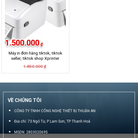
1.500.000
₫
Máy in đơn hàng tiktok, tiktok
seller, tiktok shop Xprinter
420B
Giá
Giá
1.850.000
₫
gốc
hiện
là:
tại
1.850.000₫.
là:
1.500.000₫.
VỀ CHÚNG TÔI
CÔNG TY TNHH CÔNG NGHỆ THIẾT BỊ THUẬN AN
Địa chỉ: 73 Ngô Từ, P Lam Sơn, TP Thanh Hoá
MSDN: 2803020695