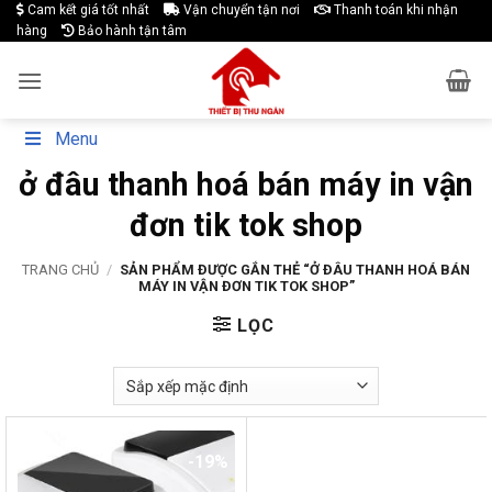
Skip
Cam kết giá tốt nhất
Vận chuyển tận nơi
Thanh toán khi nhận
hàng
Bảo hành tận tâm
to
content
Menu
ở đâu thanh hoá bán máy in vận
đơn tik tok shop
TRANG CHỦ
/
SẢN PHẨM ĐƯỢC GẮN THẺ “Ở ĐÂU THANH HOÁ BÁN
MÁY IN VẬN ĐƠN TIK TOK SHOP”
LỌC
-19%