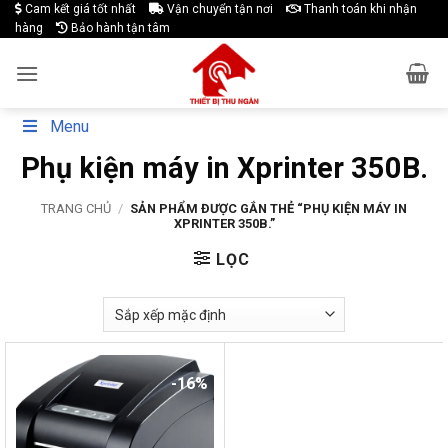
Skip
Cam kết giá tốt nhất
Vận chuyển tận nơi
Thanh toán khi nhận
hàng
Bảo hành tận tâm
to
content
Menu
Phụ kiện máy in Xprinter 350B.
TRANG CHỦ
/
SẢN PHẨM ĐƯỢC GẮN THẺ “PHỤ KIỆN MÁY IN
XPRINTER 350B.”
LỌC
-16%