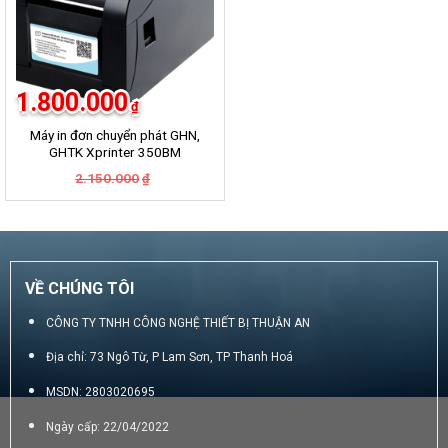
1.800.000
₫
Máy in đơn chuyển phát GHN,
GHTK Xprinter 350BM
Giá
Giá
2.150.000
₫
gốc
hiện
là:
tại
2.150.000₫.
là:
1.800.000₫.
VỀ CHÚNG TÔI
CÔNG TY TNHH CÔNG NGHỆ THIẾT BỊ THUẬN AN
Địa chỉ: 73 Ngô Từ, P Lam Sơn, TP Thanh Hoá
MSDN: 2803020695
Ngày cấp: 22/04/2022