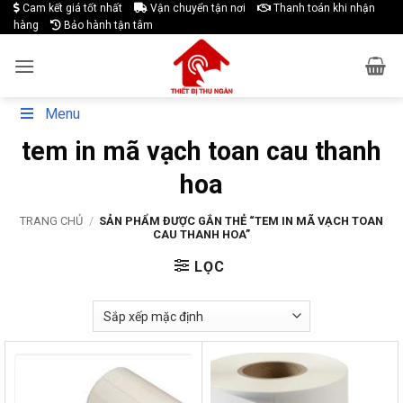
Skip
Cam kết giá tốt nhất
Vận chuyển tận nơi
Thanh toán khi nhận
hàng
Bảo hành tận tâm
to
content
Menu
tem in mã vạch toan cau thanh
hoa
TRANG CHỦ
/
SẢN PHẨM ĐƯỢC GẮN THẺ “TEM IN MÃ VẠCH TOAN
CAU THANH HOA”
LỌC
-21%
-33%