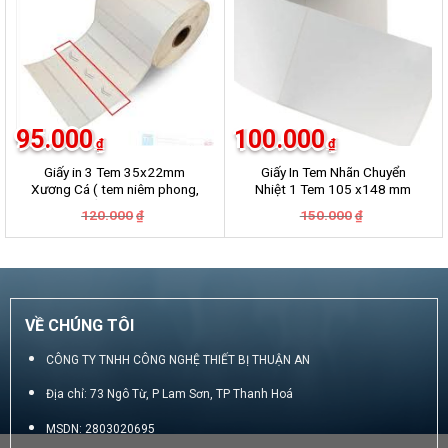
95.000
100.000
₫
₫
Giấy in 3 Tem 35x22mm
Giấy In Tem Nhãn Chuyển
Xương Cá ( tem niêm phong,
Nhiệt 1 Tem 105 x148 mm
chống bóc….)
Dài 50m
Giá
Giá
Giá
Giá
120.000
150.000
₫
₫
gốc
hiện
gốc
hiện
là:
tại
là:
tại
120.000₫.
là:
150.000₫.
là:
95.000₫.
100.000₫.
VỀ CHÚNG TÔI
CÔNG TY TNHH CÔNG NGHỆ THIẾT BỊ THUẬN AN
Địa chỉ: 73 Ngô Từ, P Lam Sơn, TP Thanh Hoá
MSDN: 2803020695