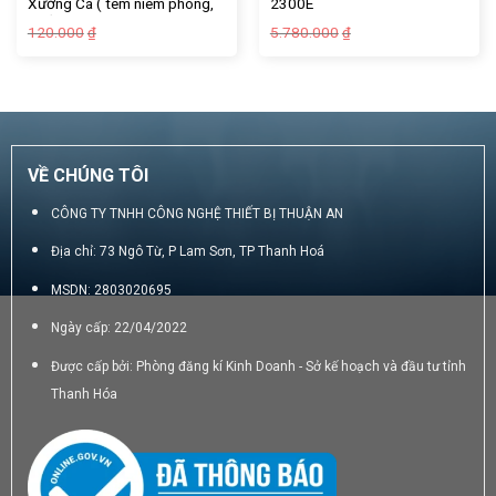
Xương Cá ( tem niêm phong,
2300E
chống bóc….)
Giá
Giá
Giá
Giá
120.000
5.780.000
₫
₫
gốc
hiện
gốc
hiện
là:
tại
là:
tại
120.000₫.
là:
5.780.000₫.
là:
95.000₫.
4.820.000₫.
VỀ CHÚNG TÔI
CÔNG TY TNHH CÔNG NGHỆ THIẾT BỊ THUẬN AN
Địa chỉ: 73 Ngô Từ, P Lam Sơn, TP Thanh Hoá
MSDN: 2803020695
Ngày cấp: 22/04/2022
Được cấp bởi: Phòng đăng kí Kinh Doanh - Sở kế hoạch và đầu tư tỉnh
Thanh Hóa