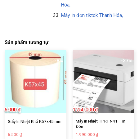
Hóa,
Máy in đơn tiktok Thanh Hóa,
Sản phẩm tương tự
-8%
-37%
6.000
₫
1.250.000
₫
Máy in Nhiệt HPRT N41 – in
Giấy In Nhiệt Khổ K57x45 mm
Đơn
Giá
Giá
Giá
Giá
6.500
1.990.000
₫
₫
gốc
hiện
gốc
hiện