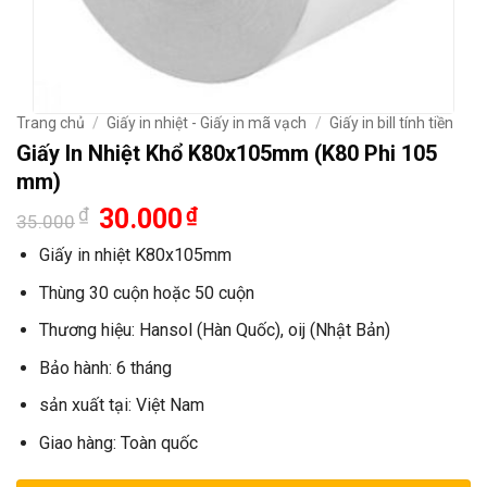
Trang chủ
/
Giấy in nhiệt - Giấy in mã vạch
/
Giấy in bill tính tiền
Giấy In Nhiệt Khổ K80x105mm (K80 Phi 105
mm)
Giá
Giá
₫
30.000
₫
35.000
gốc
hiện
là:
tại
Giấy in nhiệt K80x105mm
35.000₫.
là:
30.000₫.
Thùng 30 cuộn hoặc 50 cuộn
Thương hiệu: Hansol (Hàn Quốc), oij (Nhật Bản)
Bảo hành: 6 tháng
sản xuất tại: Việt Nam
Giao hàng: Toàn quốc