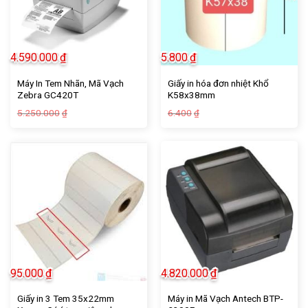
4.590.000
₫
5.800
₫
Máy In Tem Nhãn, Mã Vạch
Giấy in hóa đơn nhiệt Khổ
Zebra GC420T
K58x38mm
Giá
Giá
Giá
Giá
5.250.000
6.400
₫
₫
gốc
hiện
gốc
hiện
là:
tại
là:
tại
5.250.000₫.
là:
6.400₫.
là:
4.590.000₫.
5.800₫.
-21%
-17%
95.000
₫
4.820.000
₫
Giấy in 3 Tem 35x22mm
Máy in Mã Vạch Antech BTP-