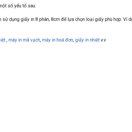
một số yếu tố sau:
sử dụng giấy in 8 phân, 8cm để lựa chọn loại giấy phù hợp. Ví d
iệt
,
máy in mã vạch
,
máy in hoá đơn
,
giấy in nhiệt
v.v