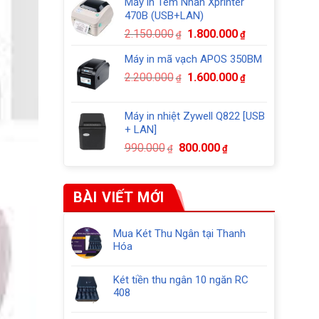
Máy in Tem Nhãn Xprinter
là:
tại
470B (USB+LAN)
2.150.000₫.
là:
Giá
Giá
2.150.000
1.800.000
₫
₫
1.850.000₫.
gốc
hiện
Máy in mã vạch APOS 350BM
là:
tại
Giá
Giá
2.200.000
1.600.000
2.150.000₫.
là:
₫
₫
gốc
hiện
1.800.000₫.
là:
tại
Máy in nhiệt Zywell Q822 [USB
2.200.000₫.
là:
+ LAN]
1.600.000₫.
Giá
Giá
990.000
800.000
₫
₫
gốc
hiện
là:
tại
990.000₫.
là:
BÀI VIẾT MỚI
800.000₫.
Mua Két Thu Ngân tại Thanh
Hóa
Không
có
Két tiền thu ngân 10 ngăn RC
bình
408
luận
Không
ở
có