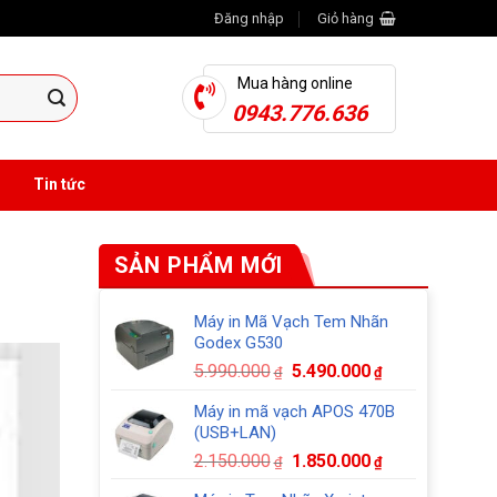
Đăng nhập
Giỏ hàng
Mua hàng online
0943.776.636
Tin tức
SẢN PHẨM MỚI
Máy in Mã Vạch Tem Nhãn
Godex G530
Giá
Giá
5.990.000
5.490.000
₫
₫
gốc
hiện
Máy in mã vạch APOS 470B
là:
tại
(USB+LAN)
5.990.000₫.
là:
Giá
Giá
2.150.000
1.850.000
5.490.000₫.
₫
₫
gốc
hiện