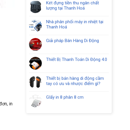
Mua
Két đựng tiền thu ngân chất
bình
Két
lượng tại Thanh Hoá
luận
Thu
Không
ở
Ngân
có
Két
Nhà phân phối máy in nhiệt tại
tại
bình
tiền
Thanh Hoá
Thanh
luận
thu
Không
Hóa
ở
ngân
có
Két
Giải pháp Bán Hàng Di Động
10
bình
đựng
Không
ngăn
luận
tiền
có
RC
ở
thu
bình
408
Nhà
Thiết Bị Thanh Toán Di Động 4.0
ngân
luận
phân
Không
chất
ở
phối
có
lượng
Giải
máy
bình
tại
pháp
Thiết bị bán hàng di động cầm
in
luận
Thanh
Bán
tay có ưu và nhược điểm gì?
nhiệt
ở
Hoá
Hàng
Không
tại
Thiết
Di
có
Thanh
Bị
GIấy in 8 phân 8 cm
Động
bình
Hoá
Thanh
Không
đơn, in
luận
Toán
có
ở
Di
bình
Thiết
Động
luận
bị
4.0
ở
bán
GIấy