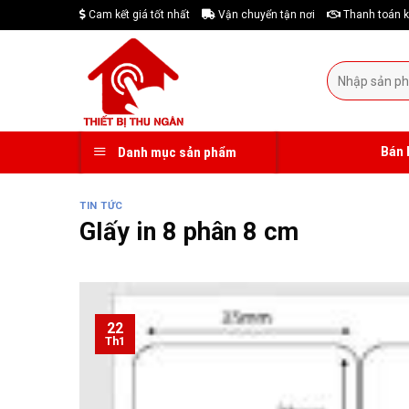
Skip
Cam kết giá tốt nhất
Vận chuyển tận nơi
Thanh toán k
to
content
Tìm
kiếm:
Bán 
Danh mục sản phẩm
TIN TỨC
GIấy in 8 phân 8 cm
22
Th1