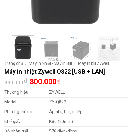
Trang chủ
/
Máy in Nhiệt -Máy in Bill
/
Máy in bill Zywell
Máy in nhiệt Zywell Q822 [USB + LAN]
Giá
Giá
₫
800.000
₫
990.000
gốc
hiện
là:
tại
Thương hiệu
ZYWELL
990.000₫.
là:
800.000₫.
Model
ZY-Q822
Phương thức in
Áp nhiệt trực tiếp
Khổ giấy
K80 (80mm)
Độ phân giải
576 điển/dòng