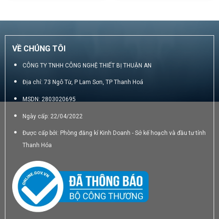
6.500₫.
là:
80.000₫.
là:
6.000₫.
55.000₫.
VỀ CHÚNG TÔI
CÔNG TY TNHH CÔNG NGHỆ THIẾT BỊ THUẬN AN
Địa chỉ: 73 Ngô Từ, P Lam Sơn, TP Thanh Hoá
MSDN: 2803020695
Ngày cấp: 22/04/2022
Được cấp bởi: Phòng đăng kí Kinh Doanh - Sở kế hoạch và đầu tư tỉnh
Thanh Hóa