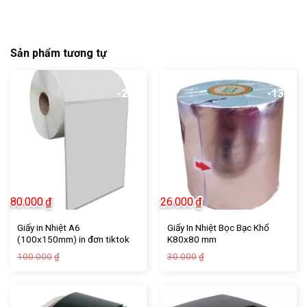
Sản phẩm tương tự
-20%
-13%
80.000
₫
26.000
₫
Giấy in Nhiệt A6
Giấy In Nhiệt Bọc Bạc Khổ
(100x150mm) in đơn tiktok
K80x80 mm
ShopPee Lazada …….
Giá
Giá
Giá
Giá
100.000
30.000
₫
₫
gốc
hiện
gốc
hiện
là:
tại
là:
tại
100.000₫.
là:
30.000₫.
là:
80.000₫.
26.000₫.