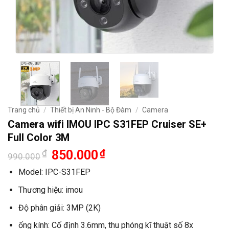
Trang chủ
/
Thiết bị An Ninh - Bộ Đàm
/
Camera
Camera wifi IMOU IPC S31FEP Cruiser SE+
Full Color 3M
Giá
Giá
₫
850.000
₫
990.000
gốc
hiện
là:
tại
Model: IPC-S31FEP
990.000₫.
là:
850.000₫.
Thương hiệu: imou
Độ phân giải: 3MP (2K)
ống kính: Cố định 3.6mm, thu phóng kĩ thuật số 8x