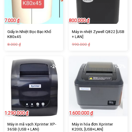
7.000
₫
800.000
₫
Giấy In Nhiệt Bọc Bạc Khổ
Máy in nhiệt Zywell Q822 [USB
K80x45
+ LAN]
Giá
Giá
Giá
Giá
8.000
990.000
₫
₫
gốc
hiện
gốc
hiện
là:
tại
là:
tại
8.000₫.
là:
990.000₫.
là:
7.000₫.
800.000₫.
-24%
-37%
1.290.000
₫
1.600.000
₫
Máy in mã vạch Xprinter XP-
Máy in hóa đơn Xprinter
365B (USB + LAN)
K200L [USB+LAN]