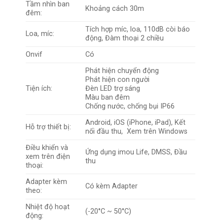
Tầm nhìn ban
Khoảng cách 30m
đêm:
Tích hợp míc, loa, 110dB còi báo
Loa, míc:
động, Đàm thoại 2 chiều
Onvif
Có
Phát hiện chuyển động
Phát hiện con người
Tiện ích:
Đèn LED trợ sáng
Màu ban đêm
Chống nước, chống bụi IP66
Android, iOS (iPhone, iPad), Kết
Hỗ trợ thiết bị:
nối đầu thu, Xem trên Windows
Điều khiển và
Ứng dụng imou Life, DMSS, Đầu
xem trên điện
thu
thoại:
Adapter kèm
Có kèm Adapter
theo:
Nhiệt độ hoạt
(-20°C ~ 50°C)
động: