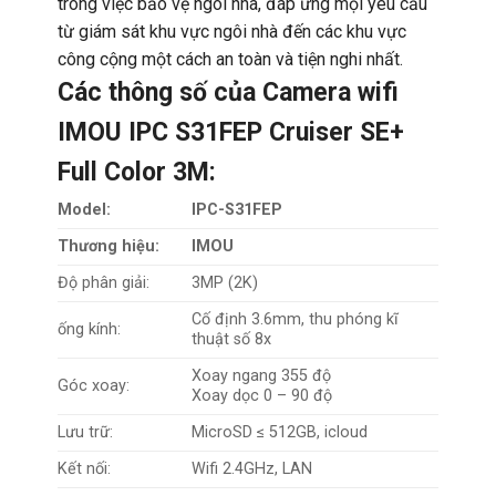
trong việc bảo vệ ngôi nhà, đáp ứng mọi yêu cầu
từ giám sát khu vực ngôi nhà đến các khu vực
công cộng một cách an toàn và tiện nghi nhất.
Các thông số của Camera wifi
IMOU IPC S31FEP Cruiser SE+
Full Color 3M:
Model:
IPC-S31FEP
Thương hiệu:
IMOU
Độ phân giải:
3MP (2K)
Cố định 3.6mm, thu phóng kĩ
ống kính:
thuật số 8x
Xoay ngang 355 độ
Góc xoay:
Xoay dọc 0 – 90 độ
Lưu trữ:
MicroSD ≤ 512GB, icloud
Kết nối:
Wifi 2.4GHz, LAN