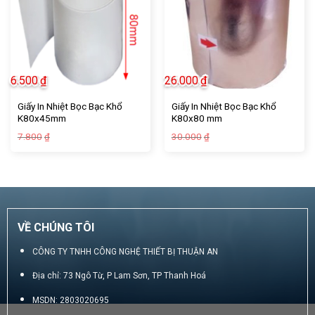
6.500
₫
26.000
₫
Giấy In Nhiệt Bọc Bạc Khổ
Giấy In Nhiệt Bọc Bạc Khổ
K80x45mm
K80x80 mm
Giá
Giá
Giá
Giá
7.800
30.000
₫
₫
gốc
hiện
gốc
hiện
là:
tại
là:
tại
7.800₫.
là:
30.000₫.
là:
6.500₫.
26.000₫.
VỀ CHÚNG TÔI
CÔNG TY TNHH CÔNG NGHỆ THIẾT BỊ THUẬN AN
Địa chỉ: 73 Ngô Từ, P Lam Sơn, TP Thanh Hoá
MSDN: 2803020695