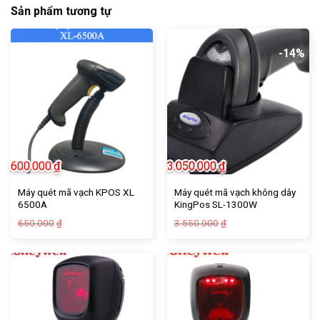
Sản phẩm tương tự
-8%
-14%
600.000
₫
3.050.000
₫
Máy quét mã vạch KPOS XL
Máy quét mã vạch không dây
6500A
KingPos SL-1300W
Giá
Giá
Giá
Giá
650.000
3.550.000
₫
₫
gốc
hiện
gốc
hiện
là:
tại
là:
tại
650.000₫.
là:
3.550.000₫.
là:
600.000₫.
3.050.000₫.
-20%
-23%