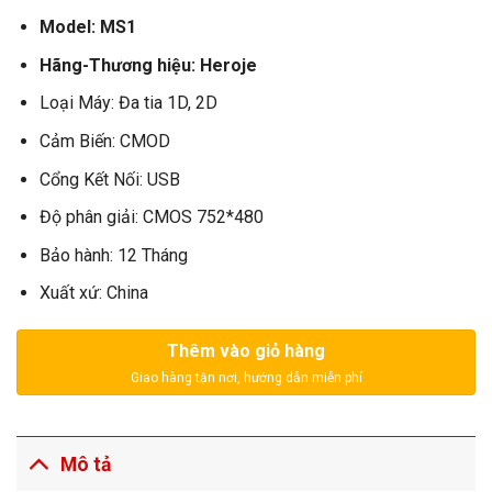
gốc
hiện
là:
tại
Model: MS1
1.850.000₫.
là:
1.650.000₫.
Hãng-Thương hiệu: Heroje
Loại Máy: Đa tia 1D, 2D
Cảm Biến: CMOD
Cổng Kết Nối: USB
Độ phân giải: CMOS 752*480
Bảo hành: 12 Tháng
Xuất xứ: China
Thêm vào giỏ hàng
Mô tả