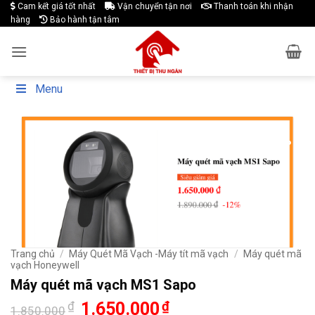
Skip
Cam kết giá tốt nhất
Vận chuyển tận nơi
Thanh toán khi nhận
hàng
Bảo hành tận tâm
to
content
Menu
-11%
Trang chủ
/
Máy Quét Mã Vạch -Máy tít mã vạch
/
Máy quét mã
vạch Honeywell
Máy quét mã vạch MS1 Sapo
Giá
Giá
₫
1.650.000
₫
1.850.000