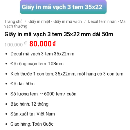
Trang chủ
/
Giấy in nhiệt - Giấy in mã vạch
/
Decal tem nhãn - Mã
vạch thường
Giấy in mã vạch 3 tem 35×22 mm dài 50m
Giá
Giá
₫
80.000
₫
100.000
gốc
hiện
là:
tại
Decal mã vạch 3 tem 35x22mm
100.000₫.
là:
80.000₫.
Độ rộng cuộn tem: 108mm
Kich thước 1 con tem: 35x22mm, một hàng có 3 con tem
Độ dài: 50m
Số lượng tem: ~ 6000 tem/ cuộn
Bảo hành: 12 tháng
Sản xuất tại: Việt Nam
Giao hàng: Toàn Quốc