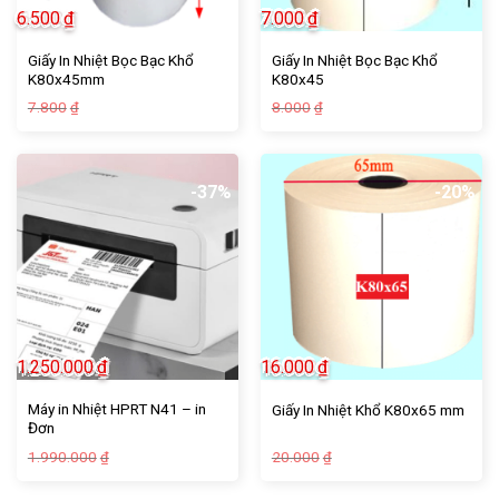
6.500
₫
7.000
₫
Giấy In Nhiệt Bọc Bạc Khổ
Giấy In Nhiệt Bọc Bạc Khổ
K80x45mm
K80x45
Giá
Giá
Giá
Giá
7.800
8.000
₫
₫
gốc
hiện
gốc
hiện
là:
tại
là:
tại
7.800₫.
là:
8.000₫.
là:
6.500₫.
7.000₫.
-37%
-20%
1.250.000
₫
16.000
₫
Máy in Nhiệt HPRT N41 – in
Giấy In Nhiệt Khổ K80x65 mm
Đơn
Giá
Giá
Giá
Giá
1.990.000
20.000
₫
₫
gốc
hiện
gốc
hiện
là:
tại
là:
tại
1.990.000₫.
là:
20.000₫.
là: