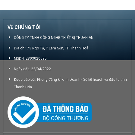
1.250.000₫.
16.000₫.
VỀ CHÚNG TÔI
CÔNG TY TNHH CÔNG NGHỆ THIẾT BỊ THUẬN AN
Địa chỉ: 73 Ngô Từ, P Lam Sơn, TP Thanh Hoá
MSDN: 2803020695
Ngày cấp: 22/04/2022
Được cấp bởi: Phòng đăng kí Kinh Doanh - Sở kế hoạch và đầu tư tỉnh
Thanh Hóa