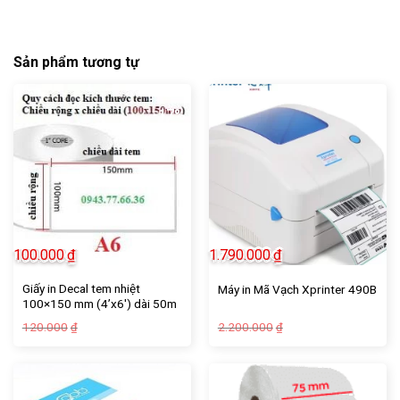
Sản phẩm tương tự
-17%
-19%
100.000
₫
1.790.000
₫
Giấy in Decal tem nhiệt
Máy in Mã Vạch Xprinter 490B
100×150 mm (4’x6′) dài 50m
Giá
Giá
Giá
Giá
120.000
2.200.000
₫
₫
gốc
hiện
gốc
hiện
là:
tại
là:
tại
120.000₫.
là:
2.200.000₫.
là:
100.000₫.
1.790.000₫.
-14%
-31%