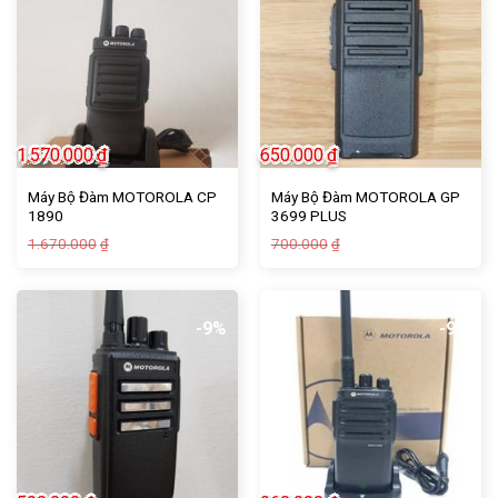
1.570.000
₫
650.000
₫
Máy Bộ Đàm MOTOROLA CP
Máy Bộ Đàm MOTOROLA GP
1890
3699 PLUS
Giá
Giá
Giá
Giá
1.670.000
700.000
₫
₫
gốc
hiện
gốc
hiện
là:
tại
là:
tại
1.670.000₫.
là:
700.000₫.
là:
1.570.000₫.
650.000₫.
-9%
-9%