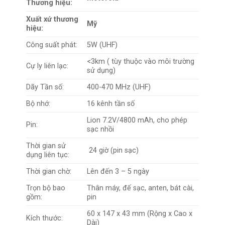
Thương hiệu:
Xuất xứ thương
Mỹ
hiệu:
Công suất phát:
5W (UHF)
<3km ( tùy thuộc vào môi trường
Cự ly liên lạc:
sử dụng)
Dãy Tần số:
400-470 MHz (UHF)
Bộ nhớ:
16 kênh tần số
Lion 7.2V/4800 mAh, cho phép
Pin:
sạc nhồi
Thời gian sử
24 giờ (pin sạc)
dụng liên tục:
Thời gian chờ:
Lên đến 3 – 5 ngày
Trọn bộ bao
Thân máy, đế sạc, anten, bát cài,
gồm:
pin
60 x 147 x 43 mm (Rộng x Cao x
Kích thước:
Dài)