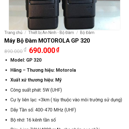
Trang chủ
/
Thiết bị An Ninh - Bộ Đàm
/
Bộ Đàm
Máy Bộ Đàm MOTOROLA GP 320
Giá
Giá
₫
690.000
₫
890.000
gốc
hiện
là:
tại
Model: GP 320
890.000₫.
là:
690.000₫.
Hãng – Thương hiệu: Motorola
Xuất xứ thương hiệu: Mỹ
Công suất phát: 5W (UHF)
Cự ly liên lạc: <3km ( tùy thuộc vào môi trường sử dụng)
Dãy Tần số: 400-470 MHz (UHF)
Bộ nhớ: 16 kênh tần số