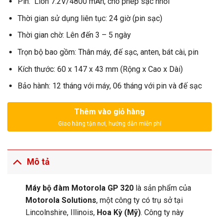
Pin: Lion 7.2V/4800 mAh, cho phép sạc nhồi
Thời gian sử dụng liên tục: 24 giờ (pin sạc)
Thời gian chờ: Lên đến 3 – 5 ngày
Trọn bộ bao gồm: Thân máy, đế sạc, anten, bát cài, pin
Kích thước: 60 x 147 x 43 mm (Rộng x Cao x Dài)
Bảo hành: 12 tháng với máy, 06 tháng với pin và đế sạc
Thêm vào giỏ hàng
Mô tả
Máy bộ đàm Motorola GP 320
là sản phẩm của
Motorola Solutions
, một công ty có trụ sở tại
Lincolnshire, Illinois,
Hoa Kỳ (Mỹ)
. Công ty này