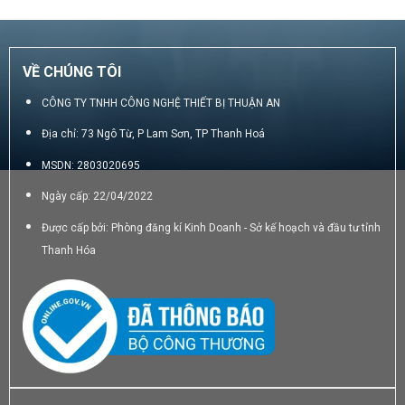
950.000₫.
VỀ CHÚNG TÔI
CÔNG TY TNHH CÔNG NGHỆ THIẾT BỊ THUẬN AN
Địa chỉ: 73 Ngô Từ, P Lam Sơn, TP Thanh Hoá
MSDN: 2803020695
Ngày cấp: 22/04/2022
Được cấp bởi: Phòng đăng kí Kinh Doanh - Sở kế hoạch và đầu tư tỉnh
Thanh Hóa