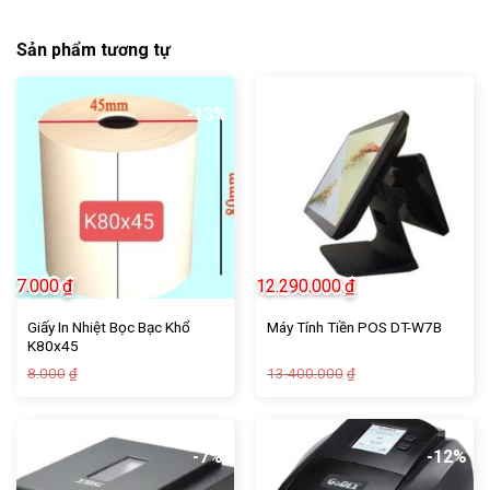
Sản phẩm tương tự
-13%
-8%
7.000
₫
12.290.000
₫
Giấy In Nhiệt Bọc Bạc Khổ
Máy Tính Tiền POS DT-W7B
K80x45
Giá
Giá
Giá
Giá
8.000
13.400.000
₫
₫
gốc
hiện
gốc
hiện
là:
tại
là:
tại
8.000₫.
là:
13.400.000₫.
là:
7.000₫.
12.290.000₫.
-7%
-12%