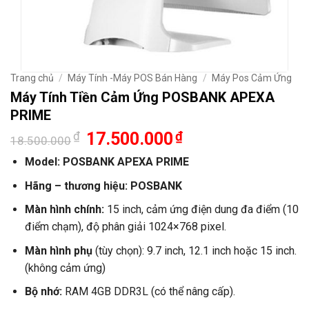
Trang chủ
/
Máy Tính -Máy POS Bán Hàng
/
Máy Pos Cảm Ứng
Máy Tính Tiền Cảm Ứng POSBANK APEXA
PRIME
Giá
Giá
₫
17.500.000
₫
18.500.000
gốc
hiện
là:
tại
Model: POSBANK APEXA PRIME
18.500.000₫.
là:
17.500.000₫.
Hãng – thương hiệu: POSBANK
Màn hình chính:
15 inch, cảm ứng điện dung đa điểm (10
điểm chạm), độ phân giải 1024×768 pixel.
Màn hình phụ
(tùy chọn): 9.7 inch, 12.1 inch hoặc 15 inch.
(không cảm ứng)
Bộ nhớ:
RAM 4GB DDR3L (có thể nâng cấp).