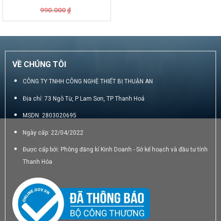
3M
Giá
Giá
990.000
₫
gốc
hiện
là:
tại
990.000₫.
là:
850.000₫.
VỀ CHÚNG TÔI
CÔNG TY TNHH CÔNG NGHỆ THIẾT BỊ THUẬN AN
Địa chỉ: 73 Ngô Từ, P Lam Sơn, TP Thanh Hoá
MSDN: 2803020695
Ngày cấp: 22/04/2022
Được cấp bởi: Phòng đăng kí Kinh Doanh - Sở kế hoạch và đầu tư tỉnh
Thanh Hóa