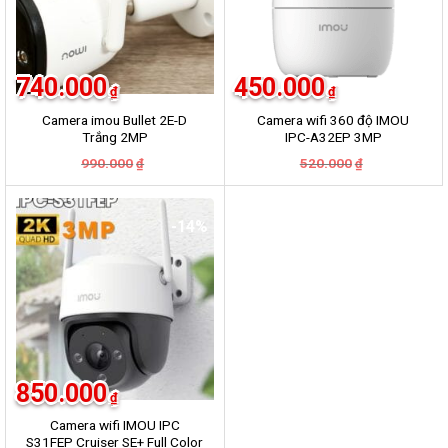
740.000
450.000
₫
₫
Camera imou Bullet 2E-D
Camera wifi 360 độ IMOU
Trắng 2MP
IPC-A32EP 3MP
Giá
Giá
Giá
Giá
990.000
520.000
₫
₫
gốc
hiện
gốc
hiện
là:
tại
là:
tại
990.000₫.
là:
520.000₫.
là:
740.000₫.
450.000₫.
-14%
850.000
₫
Camera wifi IMOU IPC
S31FEP Cruiser SE+ Full Color