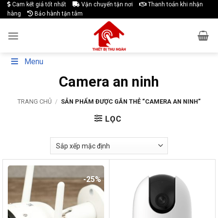
Skip
Cam kết giá tốt nhất
Vận chuyển tận nơi
Thanh toán khi nhận
hàng
Bảo hành tận tâm
to
content
Menu
Camera an ninh
TRANG CHỦ
/
SẢN PHẨM ĐƯỢC GẮN THẺ “CAMERA AN NINH”
LỌC
-25%
-13%