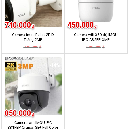
740.000
450.000
₫
₫
Camera imou Bullet 2E-D
Camera wifi 360 độ IMOU
Trắng 2MP
IPC-A32EP 3MP
Giá
Giá
Giá
Giá
990.000
520.000
₫
₫
gốc
hiện
gốc
hiện
là:
tại
là:
tại
990.000₫.
là:
520.000₫.
là:
740.000₫.
450.000₫.
-14%
850.000
₫
Camera wifi IMOU IPC
S31FEP Cruiser SE+ Full Color