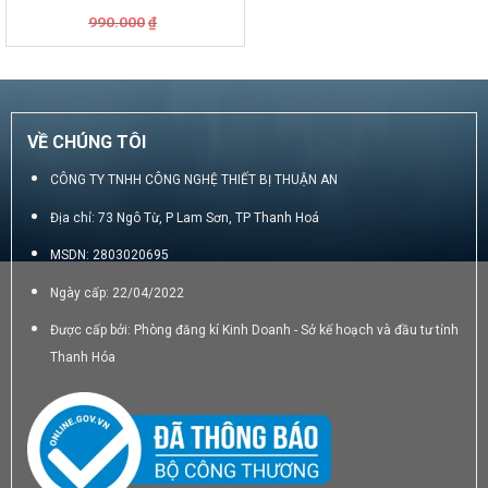
3M
Giá
Giá
990.000
₫
gốc
hiện
là:
tại
990.000₫.
là:
850.000₫.
VỀ CHÚNG TÔI
CÔNG TY TNHH CÔNG NGHỆ THIẾT BỊ THUẬN AN
Địa chỉ: 73 Ngô Từ, P Lam Sơn, TP Thanh Hoá
MSDN: 2803020695
Ngày cấp: 22/04/2022
Được cấp bởi: Phòng đăng kí Kinh Doanh - Sở kế hoạch và đầu tư tỉnh
Thanh Hóa