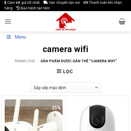
Skip
Cam kết giá tốt nhất
Vận chuyển tận nơi
Thanh toán khi nhận
hàng
Bảo hành tận tâm
to
content
Menu
camera wifi
TRANG CHỦ
/
SẢN PHẨM ĐƯỢC GẮN THẺ “CAMERA WIFI”
LỌC
-25%
-13%