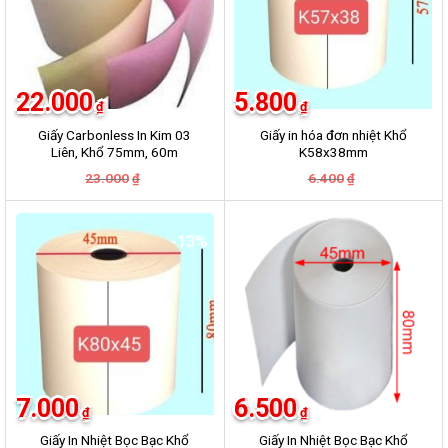
22.000
5.800
₫
₫
Giấy Carbonless In Kim 03
Giấy in hóa đơn nhiệt Khổ
Liên, Khổ 75mm, 60m
K58x38mm
Giá
Giá
Giá
Giá
23.000
6.400
₫
₫
gốc
hiện
gốc
hiện
là:
tại
là:
tại
23.000₫.
là:
6.400₫.
là:
22.000₫.
5.800₫.
-13%
-17%
7.000
6.500
₫
₫
Giấy In Nhiệt Bọc Bạc Khổ
Giấy In Nhiệt Bọc Bạc Khổ