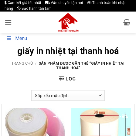
Skip
Cam kết giá tốt nhất
Vận chuyển tận nơi
Thanh toán khi nhận
hàng
Bảo hành tận tâm
to
content
Menu
giấy in nhiệt tại thanh hoá
TRANG CHỦ
/
SẢN PHẨM ĐƯỢC GẮN THẺ “GIẤY IN NHIỆT TẠI
THANH HOÁ”
LỌC
-4%
-9%