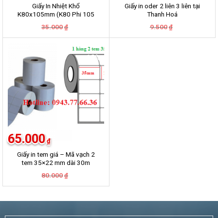
Giấy In Nhiệt Khổ
Giấy in oder 2 liên 3 liên tại
K80x105mm (K80 Phi 105
Thanh Hoá
mm)
Giá
Giá
Giá
Giá
35.000
9.500
₫
₫
gốc
hiện
gốc
hiện
là:
tại
là:
tại
35.000₫.
là:
9.500₫.
là:
30.000₫.
8.500₫.
-19%
65.000
₫
Giấy in tem giá – Mã vạch 2
tem 35×22 mm dài 30m
Giá
Giá
80.000
₫
gốc
hiện
là:
tại
80.000₫.
là:
65.000₫.