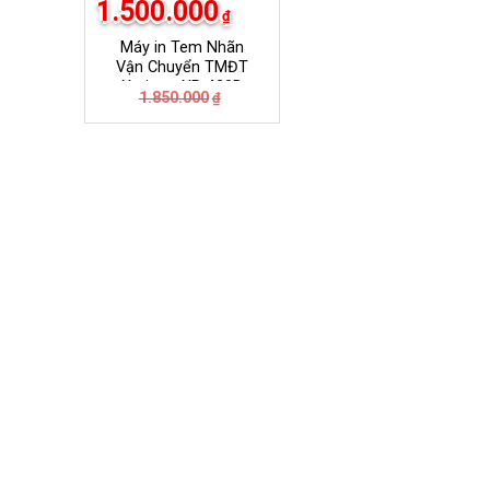
1.500.000
₫
Máy in Tem Nhãn
Vận Chuyển TMĐT
Xprinter XP-420B
Giá
Giá
1.850.000
₫
gốc
hiện
là:
tại
1.850.000₫.
là:
1.500.000₫.