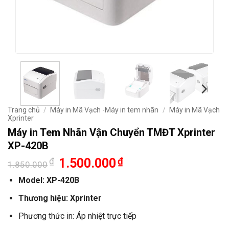
Trang chủ
/
Máy in Mã Vạch -Máy in tem nhãn
/
Máy in Mã Vạch
Xprinter
Máy in Tem Nhãn Vận Chuyển TMĐT Xprinter
XP-420B
Giá
Giá
₫
1.500.000
₫
1.850.000
gốc
hiện
là:
tại
Model: XP-420B
1.850.000₫.
là:
1.500.000₫.
Thương hiệu: Xprinter
Phương thức in: Áp nhiệt trực tiếp