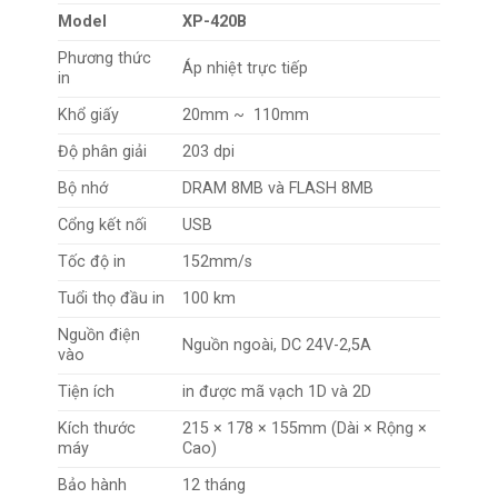
Model
XP-420B
Phương thức
Áp nhiệt trực tiếp
in
Khổ giấy
20mm ~ 110mm
Độ phân giải
203 dpi
Bộ nhớ
DRAM 8MB và FLASH 8MB
Cổng kết nối
USB
Tốc độ in
152mm/s
Tuổi thọ đầu in
100 km
Nguồn điện
Nguồn ngoài, DC 24V-2,5A
vào
Tiện ích
in được mã vạch 1D và 2D
Kích thước
215 × 178 × 155mm (Dài × Rộng ×
máy
Cao)
Bảo hành
12 tháng