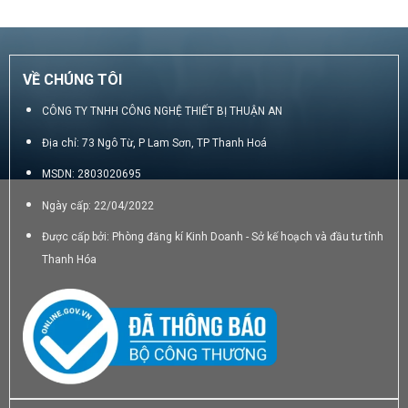
6.699.000₫.
1.790.000₫.
VỀ CHÚNG TÔI
CÔNG TY TNHH CÔNG NGHỆ THIẾT BỊ THUẬN AN
Địa chỉ: 73 Ngô Từ, P Lam Sơn, TP Thanh Hoá
MSDN: 2803020695
Ngày cấp: 22/04/2022
Được cấp bởi: Phòng đăng kí Kinh Doanh - Sở kế hoạch và đầu tư tỉnh
Thanh Hóa