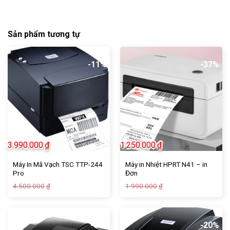
Sản phẩm tương tự
-11%
-37%
3.990.000
₫
1.250.000
₫
Máy In Mã Vạch TSC TTP-244
Máy in Nhiệt HPRT N41 – in
Pro
Đơn
Giá
Giá
Giá
Giá
4.500.000
1.990.000
₫
₫
gốc
hiện
gốc
hiện
là:
tại
là:
tại
4.500.000₫.
là:
1.990.000₫.
là:
3.990.000₫.
1.250.000₫.
-8%
-20%