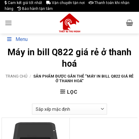
Skip
Cam kết giá tốt nhất
Vận chuyển tận nơi
Thanh toán khi nhận
hàng
Bảo hành tận tâm
to
content
Menu
Máy in bill Q822 giá rẻ ở thanh
hoá
TRANG CHỦ
/
SẢN PHẨM ĐƯỢC GẮN THẺ “MÁY IN BILL Q822 GIÁ RẺ
Ở THANH HOÁ”
LỌC
-19%