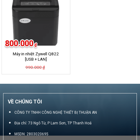
800.000
₫
Máy in nhiệt Zywell Q822
[USB + LAN]
Giá
Giá
990.000
₫
gốc
hiện
là:
tại
990.000₫.
là:
800.000₫.
VỀ CHÚNG TÔI
CÔNG TY TNHH CÔNG NGHỆ THIẾT BỊ THUẬN AN
Địa chỉ: 73 Ngô Từ, P Lam Sơn, TP Thanh Hoá
MSDN: 2803020695