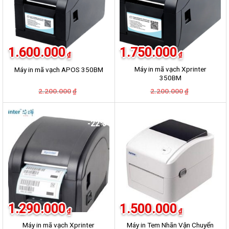
1.600.000
1.750.000
₫
₫
Máy in mã vạch Xprinter
Máy in mã vạch APOS 350BM
350BM
Giá
Giá
Giá
Giá
2.200.000
2.200.000
₫
₫
gốc
hiện
gốc
hiện
là:
tại
là:
tại
2.200.000₫.
là:
2.200.000₫.
là:
1.600.000₫.
1.750.000₫.
-22%
-19%
1.290.000
1.500.000
₫
₫
Máy in mã vạch Xprinter
Máy in Tem Nhãn Vận Chuyển