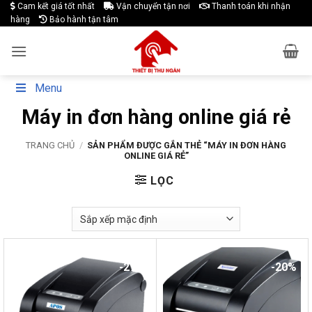
Skip
Cam kết giá tốt nhất
Vận chuyển tận nơi
Thanh toán khi nhận
hàng
Bảo hành tận tâm
to
content
Menu
Máy in đơn hàng online giá rẻ
TRANG CHỦ
/
SẢN PHẨM ĐƯỢC GẮN THẺ “MÁY IN ĐƠN HÀNG
ONLINE GIÁ RẺ”
LỌC
-27%
-20%