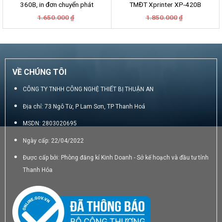
360B, in đơn chuyển phát
TMĐT Xprinter XP-420B
GHN, GHTK, Viettel Post,
Giá
Giá
Giá
Giá
1.650.000
1.850.000
₫
₫
VNpost, Best, J&T
gốc
hiện
gốc
hiện
là:
tại
là:
tại
1.650.000₫.
là:
1.850.000₫.
là:
1.290.000₫.
1.500.000₫.
VỀ CHÚNG TÔI
CÔNG TY TNHH CÔNG NGHỆ THIẾT BỊ THUẬN AN
Địa chỉ: 73 Ngô Từ, P Lam Sơn, TP Thanh Hoá
MSDN: 2803020695
Ngày cấp: 22/04/2022
Được cấp bởi: Phòng đăng kí Kinh Doanh - Sở kế hoạch và đầu tư tỉnh
Thanh Hóa