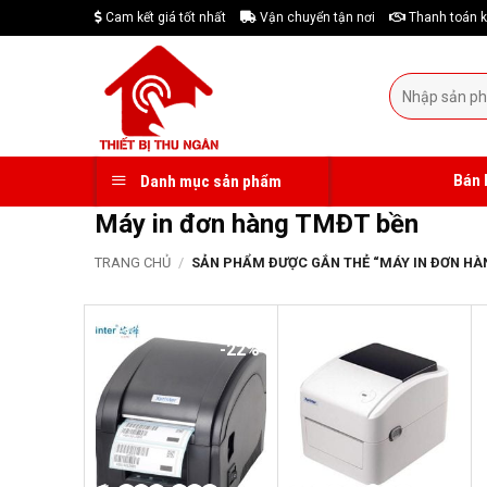
Skip
Cam kết giá tốt nhất
Vận chuyển tận nơi
Thanh toán k
to
content
Tìm
kiếm:
Bán 
Danh mục sản phẩm
Máy in đơn hàng TMĐT bền
TRANG CHỦ
/
SẢN PHẨM ĐƯỢC GẮN THẺ “MÁY IN ĐƠN HÀ
-22%
-19%