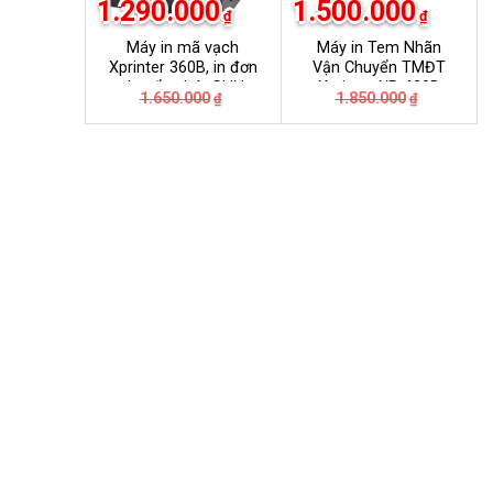
1.290.000
1.500.000
₫
₫
Máy in mã vạch
Máy in Tem Nhãn
Xprinter 360B, in đơn
Vận Chuyển TMĐT
chuyển phát GHN,
Xprinter XP-420B
Giá
Giá
Giá
Giá
1.650.000
1.850.000
₫
₫
GHTK, Viettel Post,
gốc
hiện
gốc
hiện
VNpost, Best, J&T
là:
tại
là:
tại
1.650.000₫.
là:
1.850.000
là:
1.290.000₫.
1.500.000