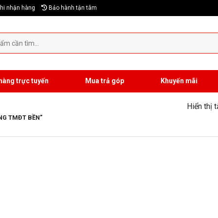
hi nhận hàng
Bảo hành tận tâm
hàng trực tuyến
Mua trả góp
Khuyến mãi
Hiển thị 
NG TMĐT BỀN”