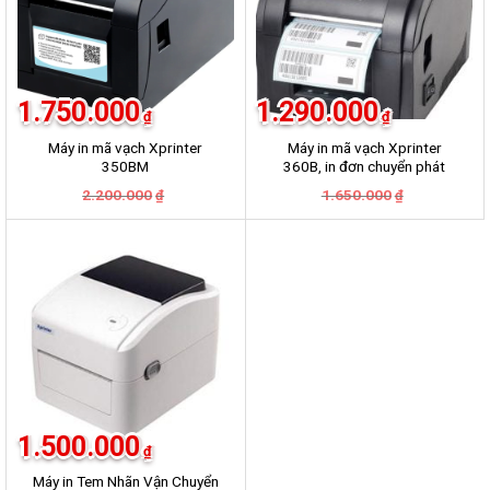
1.750.000
1.290.000
₫
₫
Máy in mã vạch Xprinter
Máy in mã vạch Xprinter
350BM
360B, in đơn chuyển phát
GHN, GHTK, Viettel Post,
Giá
Giá
Giá
Giá
2.200.000
1.650.000
₫
₫
VNpost, Best, J&T
gốc
hiện
gốc
hiện
là:
tại
là:
tại
2.200.000₫.
là:
1.650.000₫.
là:
1.750.000₫.
1.290.000₫.
-19%
1.500.000
₫
Máy in Tem Nhãn Vận Chuyển