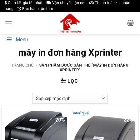
Skip
Cam kết giá tốt nhất
Vận chuyển tận nơi
Thanh toán khi nhận
hàng
Bảo hành tận tâm
to
content
Menu
máy in đơn hàng Xprinter
TRANG CHỦ
/
SẢN PHẨM ĐƯỢC GẮN THẺ “MÁY IN ĐƠN HÀNG
XPRINTER”
LỌC
-20%
-22%