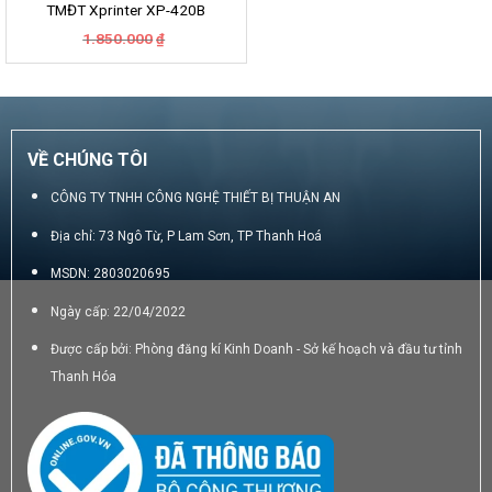
TMĐT Xprinter XP-420B
Giá
Giá
1.850.000
₫
gốc
hiện
là:
tại
1.850.000₫.
là:
1.500.000₫.
VỀ CHÚNG TÔI
CÔNG TY TNHH CÔNG NGHỆ THIẾT BỊ THUẬN AN
Địa chỉ: 73 Ngô Từ, P Lam Sơn, TP Thanh Hoá
MSDN: 2803020695
Ngày cấp: 22/04/2022
Được cấp bởi: Phòng đăng kí Kinh Doanh - Sở kế hoạch và đầu tư tỉnh
Thanh Hóa