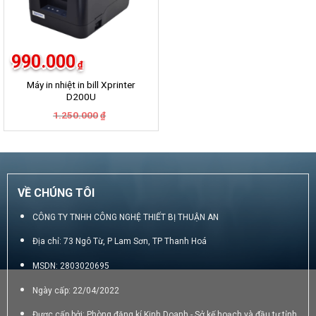
990.000
₫
Máy in nhiệt in bill Xprinter
D200U
Giá
Giá
1.250.000
₫
gốc
hiện
là:
tại
1.250.000₫.
là:
990.000₫.
VỀ CHÚNG TÔI
CÔNG TY TNHH CÔNG NGHỆ THIẾT BỊ THUẬN AN
Địa chỉ: 73 Ngô Từ, P Lam Sơn, TP Thanh Hoá
MSDN: 2803020695
Ngày cấp: 22/04/2022
Được cấp bởi: Phòng đăng kí Kinh Doanh - Sở kế hoạch và đầu tư tỉnh