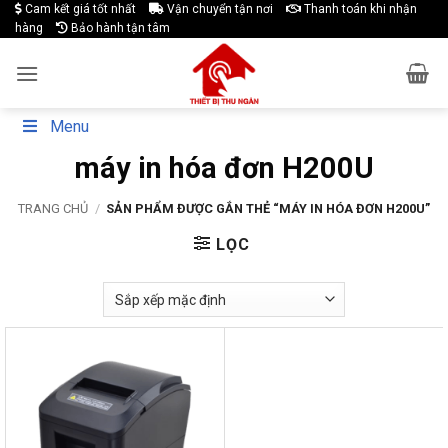
Skip
Cam kết giá tốt nhất
Vận chuyển tận nơi
Thanh toán khi nhận
hàng
Bảo hành tận tâm
to
content
Menu
máy in hóa đơn H200U
TRANG CHỦ
/
SẢN PHẨM ĐƯỢC GẮN THẺ “MÁY IN HÓA ĐƠN H200U”
LỌC
-21%