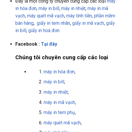
Đây là một công ty chuyên cung cấp các loại
máy
in hóa đơn
,
máy in bill
,
máy in nhiệt
,
máy in mã
vạch
,
máy quét mã vạch
,
máy tính tiền
,
phần mềm
bán hàng
,
giấy in tem nhãn
,
giấy in mã vạch
,
giấy
in bill
,
giấy in hoá đơn
Facebook :
Tại đây
Chúng tôi chuyên cung cấp các loại
máy in hóa đơn
,
máy in bill
,
máy in nhiệt
,
máy in mã vạch
,
máy in tem phụ
,
máy quét mã vạch
,