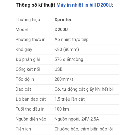
Thông số kĩ thuật
Máy in nhiệt in bill D200U
:
Thương hiệu
Xprinter
Model
D200U
Phương thức in
Áp nhiệt trực tiếp
Khổ giấy
K80 (80mm)
Độ phân giải
576 điển/dòng
Cổng kết nối
USB
Tốc độ in
200mm/s
Dao cắt
Có, tự động cắt giấy khi hết bill
Độ bền dao cắt
1,5 triệu lần cắt
Tuổi thọ đầu in
100 km
Nguồn điện vào
Nguồn ngoài, 24V-2,5A
Tiện ích
Chuông báo, cảm biến báo lỗi