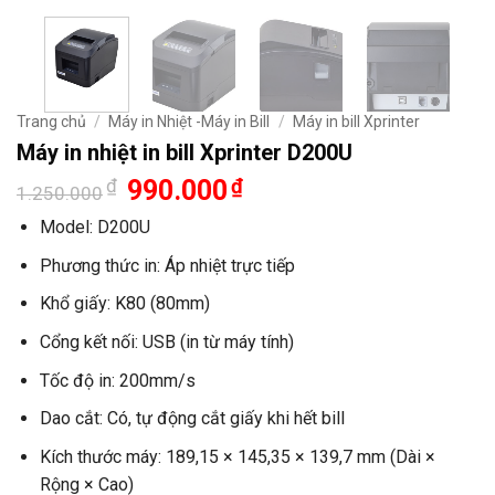
Trang chủ
/
Máy in Nhiệt -Máy in Bill
/
Máy in bill Xprinter
Máy in nhiệt in bill Xprinter D200U
Giá
Giá
₫
990.000
₫
1.250.000
gốc
hiện
là:
tại
Model: D200U
1.250.000₫.
là:
990.000₫.
Phương thức in: Áp nhiệt trực tiếp
Khổ giấy: K80 (80mm)
Cổng kết nối: USB (in từ máy tính)
Tốc độ in: 200mm/s
Dao cắt: Có, tự động cắt giấy khi hết bill
Kích thước máy: 189,15 × 145,35 × 139,7 mm (Dài ×
Rộng × Cao)