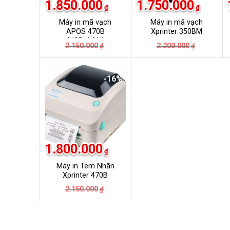
1.850.000
1.750.000
₫
₫
Máy in mã vạch
Máy in mã vạch
APOS 470B
Xprinter 350BM
(USB+LAN)
Giá
Giá
Giá
Giá
2.150.000
2.200.000
₫
₫
gốc
hiện
gốc
hiện
là:
tại
là:
tại
2.150.000₫.
là:
2.200.000
là:
1.850.000₫.
1.750.000
-16%
1.800.000
₫
Máy in Tem Nhãn
Xprinter 470B
(USB+LAN)
Giá
Giá
2.150.000
₫
gốc
hiện
là:
tại
2.150.000₫.
là:
1.800.000₫.