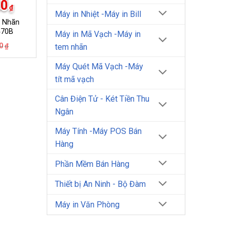
00
₫
Máy in Nhiệt -Máy in Bill
m Nhãn
470B
Máy in Mã Vạch -Máy in
Giá
Giá
0
₫
tem nhãn
gốc
hiện
là:
tại
Máy Quét Mã Vạch -Máy
1.950.000₫.
là:
1.600.000₫.
tít mã vạch
Cân Điện Tử - Két Tiền Thu
Ngân
Máy Tính -Máy POS Bán
Hàng
Phần Mềm Bán Hàng
Thiết bị An Ninh - Bộ Đàm
Máy in Văn Phòng