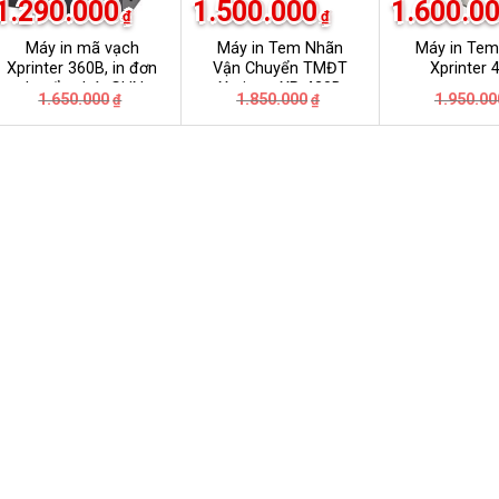
1.290.000
1.500.000
1.600.0
₫
₫
Máy in mã vạch
Máy in Tem Nhãn
Máy in Te
Xprinter 360B, in đơn
Vận Chuyển TMĐT
Xprinter 
chuyển phát GHN,
Xprinter XP-420B
Giá
Giá
Giá
Giá
1.650.000
1.850.000
1.950.00
₫
₫
GHTK, Viettel Post,
gốc
hiện
gốc
hiện
VNpost, Best, J&T
là:
tại
là:
tại
₫.
1.650.000₫.
là:
1.850.000₫.
là:
₫.
1.290.000₫.
1.500.000₫.