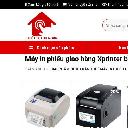
Skip
Cam kết giá tốt nhất
Vận chuyển tận nơi
Thanh toán k
to
content
Tìm
kiếm:
Bán 
Danh mục sản phẩm
Máy in phiếu giao hàng Xprinter 
TRANG CHỦ
/
SẢN PHẨM ĐƯỢC GẮN THẺ “MÁY IN PHIẾU G
-14%
-20%