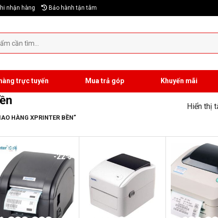
hi nhận hàng
Bảo hành tận tâm
hàng trực tuyến
Mua trả góp
Khuyến mãi
bền
Hiển thị 
IAO HÀNG XPRINTER BỀN”
-22%
-19%