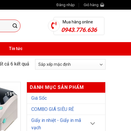
Đăng nhập
Giỏ hàng
Mua hàng online
0943.776.636
Tin tức
tất cả 6 kết quả
DANH MỤC SẢN PHẨM
-18%
Giá Sốc
COMBO GIÁ SIÊU RẺ
Giấy in nhiệt - Giấy in mã
vạch