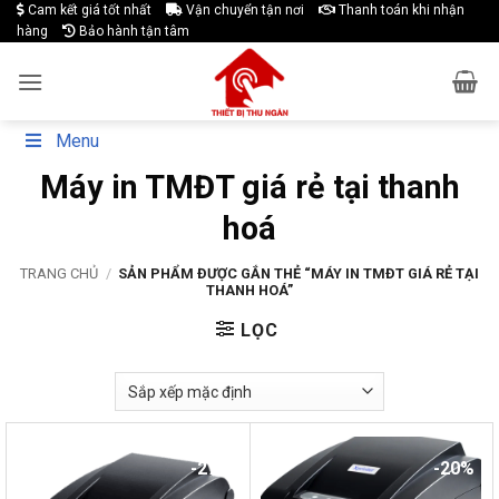
Skip
Cam kết giá tốt nhất
Vận chuyển tận nơi
Thanh toán khi nhận
hàng
Bảo hành tận tâm
to
content
Menu
Máy in TMĐT giá rẻ tại thanh
hoá
TRANG CHỦ
/
SẢN PHẨM ĐƯỢC GẮN THẺ “MÁY IN TMĐT GIÁ RẺ TẠI
THANH HOÁ”
LỌC
-27%
-20%