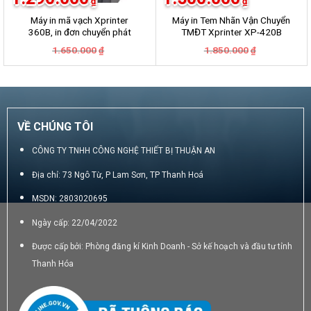
₫
₫
Máy in mã vạch Xprinter
Máy in Tem Nhãn Vận Chuyển
360B, in đơn chuyển phát
TMĐT Xprinter XP-420B
GHN, GHTK, Viettel Post,
Giá
Giá
Giá
Giá
1.650.000
1.850.000
₫
₫
VNpost, Best, J&T
gốc
hiện
gốc
hiện
là:
tại
là:
tại
1.650.000₫.
là:
1.850.000₫.
là:
1.290.000₫.
1.500.000₫.
VỀ CHÚNG TÔI
CÔNG TY TNHH CÔNG NGHỆ THIẾT BỊ THUẬN AN
Địa chỉ: 73 Ngô Từ, P Lam Sơn, TP Thanh Hoá
MSDN: 2803020695
Ngày cấp: 22/04/2022
Được cấp bởi: Phòng đăng kí Kinh Doanh - Sở kế hoạch và đầu tư tỉnh
Thanh Hóa