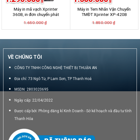
₫
₫
Máy in mã vạch Xprinter
Máy in Tem Nhãn Vận Chuyển
360B, in đơn chuyển phát
TMĐT Xprinter XP-420B
GHN, GHTK, Viettel Post,
Giá
Giá
Giá
Giá
1.650.000
1.850.000
₫
₫
VNpost, Best, J&T
gốc
hiện
gốc
hiện
là:
tại
là:
tại
1.650.000₫.
là:
1.850.000₫.
là:
1.290.000₫.
1.500.000₫.
VỀ CHÚNG TÔI
CÔNG TY TNHH CÔNG NGHỆ THIẾT BỊ THUẬN AN
Địa chỉ: 73 Ngô Từ, P Lam Sơn, TP Thanh Hoá
MSDN: 2803020695
Ngày cấp: 22/04/2022
Được cấp bởi: Phòng đăng kí Kinh Doanh - Sở kế hoạch và đầu tư tỉnh
Thanh Hóa