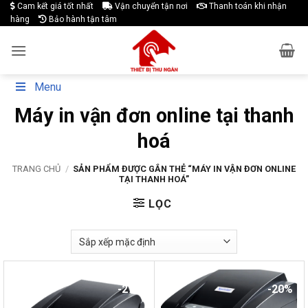
Skip
Cam kết giá tốt nhất
Vận chuyển tận nơi
Thanh toán khi nhận
hàng
Bảo hành tận tâm
to
content
Menu
Máy in vận đơn online tại thanh
hoá
TRANG CHỦ
/
SẢN PHẨM ĐƯỢC GẮN THẺ “MÁY IN VẬN ĐƠN ONLINE
TẠI THANH HOÁ”
LỌC
-27%
-20%