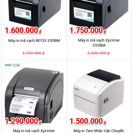
1.600.000
1.750.000
₫
₫
Máy in mã vạch Xprinter
Máy in mã vạch APOS 350BM
350BM
Giá
Giá
Giá
Giá
2.200.000
2.200.000
₫
₫
gốc
hiện
gốc
hiện
là:
tại
là:
tại
2.200.000₫.
là:
2.200.000₫.
là:
1.600.000₫.
1.750.000₫.
-22%
-19%
1.290.000
1.500.000
₫
₫
Máy in mã vạch Xprinter
Máy in Tem Nhãn Vận Chuyển