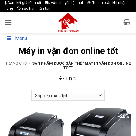
Skip
Cam kết giá tốt nhất
Vận chuyển tận nơi
Thanh toán khi nhận
hàng
Bảo hành tận tâm
to
content
Menu
Máy in vận đơn online tốt
TRANG CHỦ
/
SẢN PHẨM ĐƯỢC GẮN THẺ “MÁY IN VẬN ĐƠN ONLINE
TỐT”
LỌC
-27%
-20%