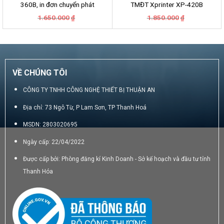
360B, in đơn chuyển phát
TMĐT Xprinter XP-420B
GHN, GHTK, Viettel Post,
Giá
Giá
Giá
Giá
1.650.000
1.850.000
₫
₫
VNpost, Best, J&T
gốc
hiện
gốc
hiện
là:
tại
là:
tại
1.650.000₫.
là:
1.850.000₫.
là:
1.290.000₫.
1.500.000₫.
VỀ CHÚNG TÔI
CÔNG TY TNHH CÔNG NGHỆ THIẾT BỊ THUẬN AN
Địa chỉ: 73 Ngô Từ, P Lam Sơn, TP Thanh Hoá
MSDN: 2803020695
Ngày cấp: 22/04/2022
Được cấp bởi: Phòng đăng kí Kinh Doanh - Sở kế hoạch và đầu tư tỉnh
Thanh Hóa