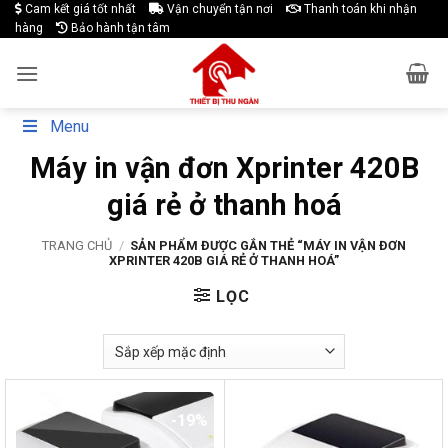
Skip
Cam kết giá tốt nhất
Vận chuyển tận nơi
Thanh toán khi nhận
hàng
Bảo hành tận tâm
to
content
Menu
Máy in vận đơn Xprinter 420B
giá rẻ ở thanh hoá
TRANG CHỦ
/
SẢN PHẨM ĐƯỢC GẮN THẺ “MÁY IN VẬN ĐƠN
XPRINTER 420B GIÁ RẺ Ở THANH HOÁ”
LỌC
-19%
-19%