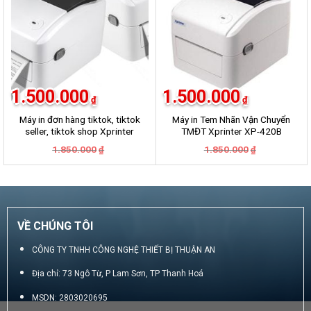
1.500.000
1.500.000
₫
₫
Máy in đơn hàng tiktok, tiktok
Máy in Tem Nhãn Vận Chuyển
seller, tiktok shop Xprinter
TMĐT Xprinter XP-420B
420B
Giá
Giá
Giá
Giá
1.850.000
1.850.000
₫
₫
gốc
hiện
gốc
hiện
là:
tại
là:
tại
1.850.000₫.
là:
1.850.000₫.
là:
1.500.000₫.
1.500.000₫.
VỀ CHÚNG TÔI
CÔNG TY TNHH CÔNG NGHỆ THIẾT BỊ THUẬN AN
Địa chỉ: 73 Ngô Từ, P Lam Sơn, TP Thanh Hoá
MSDN: 2803020695