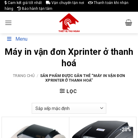
Skip
Cam kết giá tốt nhất
Vận chuyển tận nơi
Thanh toán khi nhận
hàng
Bảo hành tận tâm
to
content
Menu
Máy in vận đơn Xprinter ở thanh
hoá
TRANG CHỦ
/
SẢN PHẨM ĐƯỢC GẮN THẺ “MÁY IN VẬN ĐƠN
XPRINTER Ở THANH HOÁ”
LỌC
-14%
-20%