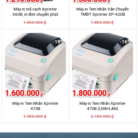
₫
₫
Máy in mã vạch Xprinter
Máy in Tem Nhãn Vận Chuyển
360B, in đơn chuyển phát
TMĐT Xprinter XP-420B
GHN, GHTK, Viettel Post,
Giá
Giá
Giá
Giá
1.650.000
1.850.000
₫
₫
VNpost, Best, J&T
gốc
hiện
gốc
hiện
là:
tại
là:
tại
1.650.000₫.
là:
1.850.000₫.
là:
1.290.000₫.
1.500.000₫.
-18%
-16%
1.600.000
1.800.000
₫
₫
Máy in Tem Nhãn Xprinter
Máy in Tem Nhãn Xprinter
470B
470B (USB+LAN)
Giá
Giá
Giá
Giá
1.950.000
2.150.000
₫
₫
gốc
hiện
gốc
hiện
là:
tại
là:
tại
1.950.000₫.
là:
2.150.000₫.
là:
1.600.000₫.
1.800.000₫.