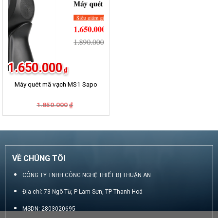
1.650.000
₫
Máy quét mã vạch MS1 Sapo
Giá
Giá
1.850.000
₫
gốc
hiện
là:
tại
1.850.000₫.
là:
1.650.000₫.
VỀ CHÚNG TÔI
CÔNG TY TNHH CÔNG NGHỆ THIẾT BỊ THUẬN AN
Địa chỉ: 73 Ngô Từ, P Lam Sơn, TP Thanh Hoá
MSDN: 2803020695