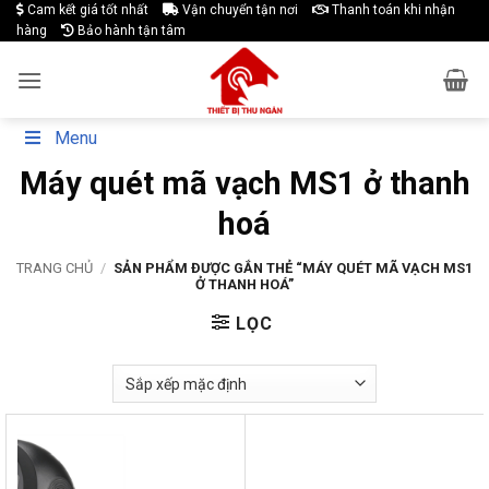
Skip
Cam kết giá tốt nhất
Vận chuyển tận nơi
Thanh toán khi nhận
hàng
Bảo hành tận tâm
to
content
Menu
Máy quét mã vạch MS1 ở thanh
hoá
TRANG CHỦ
/
SẢN PHẨM ĐƯỢC GẮN THẺ “MÁY QUÉT MÃ VẠCH MS1
Ở THANH HOÁ”
LỌC
-11%