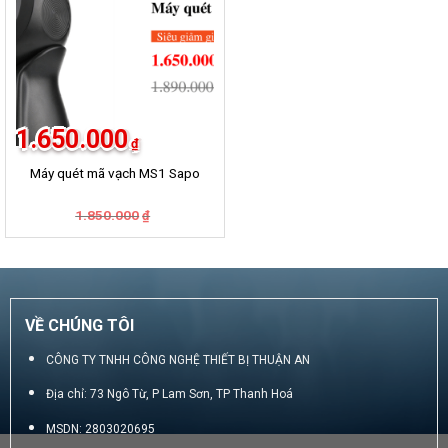
1.650.000
₫
Máy quét mã vạch MS1 Sapo
Giá
Giá
1.850.000
₫
gốc
hiện
là:
tại
1.850.000₫.
là:
1.650.000₫.
VỀ CHÚNG TÔI
CÔNG TY TNHH CÔNG NGHỆ THIẾT BỊ THUẬN AN
Địa chỉ: 73 Ngô Từ, P Lam Sơn, TP Thanh Hoá
MSDN: 2803020695