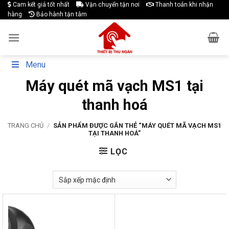
Skip
Cam kết giá tốt nhất
Vận chuyển tận nơi
Thanh toán khi nhận
hàng
Bảo hành tận tâm
to
content
Menu
Máy quét mã vạch MS1 tại
thanh hoá
TRANG CHỦ
/
SẢN PHẨM ĐƯỢC GẮN THẺ “MÁY QUÉT MÃ VẠCH MS1
TẠI THANH HOÁ”
LỌC
-11%