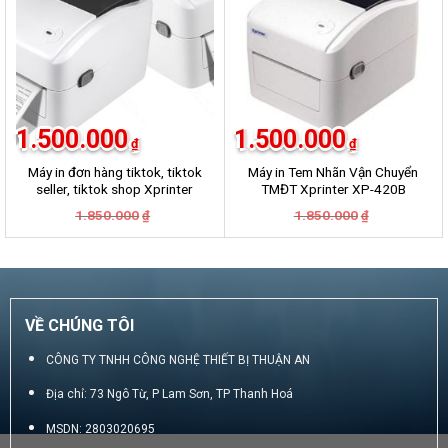
1.500.000
1.500.000
₫
₫
Máy in đơn hàng tiktok, tiktok
Máy in Tem Nhãn Vận Chuyển
seller, tiktok shop Xprinter
TMĐT Xprinter XP-420B
420B
Giá
Giá
Giá
Giá
1.850.000
1.850.000
₫
₫
gốc
hiện
gốc
hiện
là:
tại
là:
tại
1.850.000₫.
là:
1.850.000₫.
là:
1.500.000₫.
1.500.000₫.
VỀ CHÚNG TÔI
CÔNG TY TNHH CÔNG NGHỆ THIẾT BỊ THUẬN AN
Địa chỉ: 73 Ngô Từ, P Lam Sơn, TP Thanh Hoá
MSDN: 2803020695