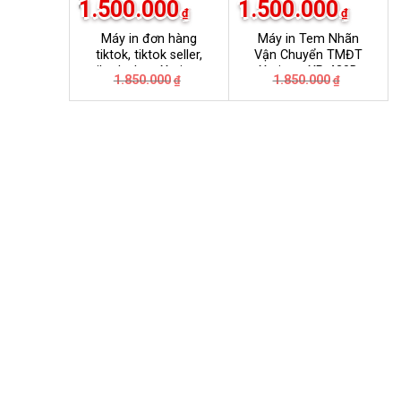
1.500.000
1.500.000
₫
₫
Máy in đơn hàng
Máy in Tem Nhãn
tiktok, tiktok seller,
Vận Chuyển TMĐT
tiktok shop Xprinter
Xprinter XP-420B
Giá
Giá
Giá
Giá
1.850.000
1.850.000
₫
₫
420B
gốc
hiện
gốc
hiện
là:
tại
là:
tại
1.850.000₫.
là:
1.850.000
là:
1.500.000₫.
1.500.000