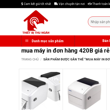
Skip
Cam kết giá tốt nhất
Vận chuyển tận nơi
Thanh toán k
to
content
Tìm
kiếm:
Bán 
Danh mục sản phẩm
mua máy in đơn hàng 420B giá rẻ 
TRANG CHỦ
/
SẢN PHẨM ĐƯỢC GẮN THẺ “MUA MÁY IN ĐƠN
-19%
-19%